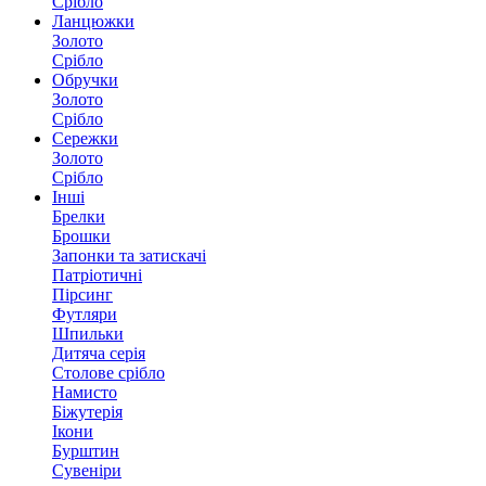
Срібло
Ланцюжки
Золото
Срібло
Обручки
Золото
Срібло
Сережки
Золото
Срібло
Інші
Брелки
Брошки
Запонки та затискачі
Патріотичні
Пірсинг
Футляри
Шпильки
Дитяча серія
Столове срібло
Намисто
Біжутерія
Ікони
Бурштин
Сувеніри