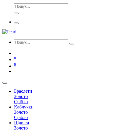
0
0
Браслети
Золото
Срібло
Каблучки
Золото
Срібло
Підвіси
Золото