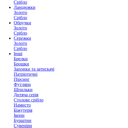
Срібло
Ланцюжки
Золото
Срібло
Обручки
Золото
Срібло
Сережки
Золото
Срібло
Інші
Брелки
Брошки
Запонки та затискачі
Патріотичні
Пірсинг
Футляри
Шпильки
Дитяча серія
Столове срібло
Намисто
Біжутерія
Ікони
Бурштин
Сувеніри