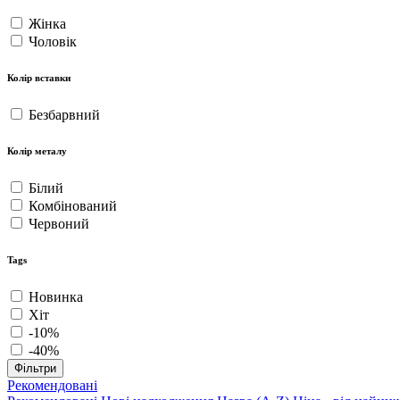
Жінка
Чоловік
Колір вставки
Безбарвний
Колір металу
Білий
Комбінований
Червоний
Tags
Новинка
Хіт
-10%
-40%
Фільтри
Рекомендовані