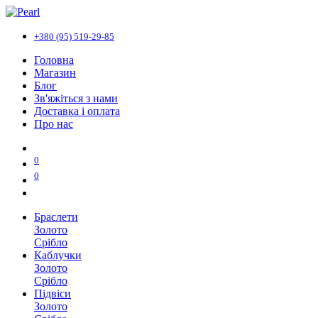
+380 (95) 519-29-85
Головна
Магазин
Блог
Зв'яжіться з нами
Доставка і оплата
Про нас
0
0
Браслети
Золото
Срібло
Каблучки
Золото
Срібло
Підвіси
Золото