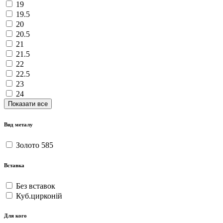
19
19.5
20
20.5
21
21.5
22
22.5
23
24
Показати все
Вид металу
Золото 585
Вставка
Без вставок
Куб.цирконій
Для кого