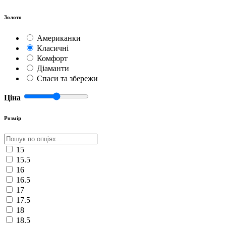
Золото
Американки
Класичні
Комфорт
Діаманти
Спаси та збережи
Ціна
Розмір
15
15.5
16
16.5
17
17.5
18
18.5