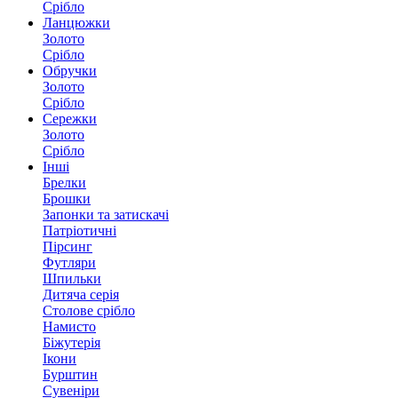
Срібло
Ланцюжки
Золото
Срібло
Обручки
Золото
Срібло
Сережки
Золото
Срібло
Інші
Брелки
Брошки
Запонки та затискачі
Патріотичні
Пірсинг
Футляри
Шпильки
Дитяча серія
Столове срібло
Намисто
Біжутерія
Ікони
Бурштин
Сувеніри