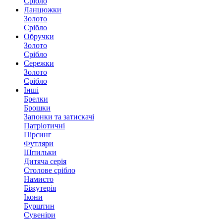
Срібло
Ланцюжки
Золото
Срібло
Обручки
Золото
Срібло
Сережки
Золото
Срібло
Інші
Брелки
Брошки
Запонки та затискачі
Патріотичні
Пірсинг
Футляри
Шпильки
Дитяча серія
Столове срібло
Намисто
Біжутерія
Ікони
Бурштин
Сувеніри