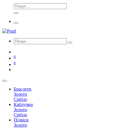
0
0
Браслети
Золото
Срібло
Каблучки
Золото
Срібло
Підвіси
Золото