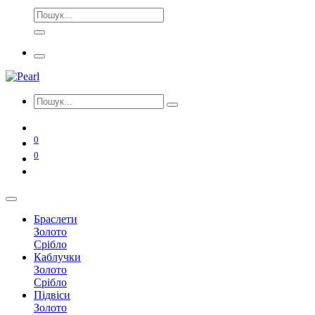
0
0
Браслети
Золото
Срібло
Каблучки
Золото
Срібло
Підвіси
Золото