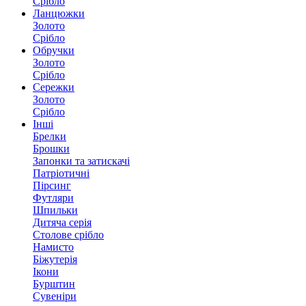
Срібло
Ланцюжки
Золото
Срібло
Обручки
Золото
Срібло
Сережки
Золото
Срібло
Інші
Брелки
Брошки
Запонки та затискачі
Патріотичні
Пірсинг
Футляри
Шпильки
Дитяча серія
Столове срібло
Намисто
Біжутерія
Ікони
Бурштин
Сувеніри