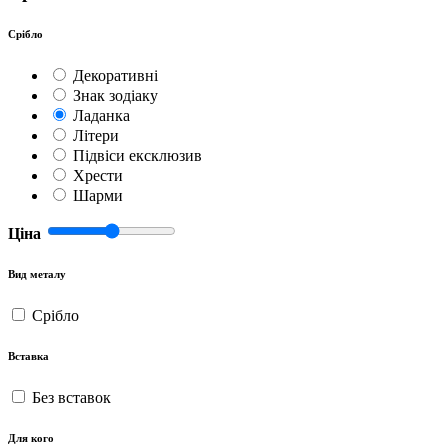
Срібло
Декоративні
Знак зодіаку
Ладанка
Літери
Підвіси ексклюзив
Хрести
Шарми
Ціна
Вид металу
Срібло
Вставка
Без вставок
Для кого