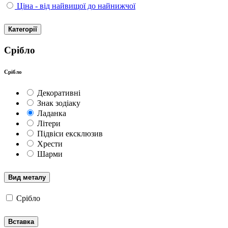
Ціна - від найвищої до найнижчої
Категорії
Срібло
Срібло
Декоративні
Знак зодіаку
Ладанка
Літери
Підвіси ексклюзив
Хрести
Шарми
Вид металу
Срібло
Вставка