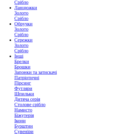
Срібло
Ланцюжки
Золото
Срібло
Обручки
Золото
Срібло
Сережки
Золото
Срібло
Інші
Брелки
Брошки
Запонки та затискачі
Патріотичні
Пірсинг
Футляри
Шпильки
Дитяча серія
Столове срібло
Намисто
Біжутерія
Ікони
Бурштин
Сувеніри