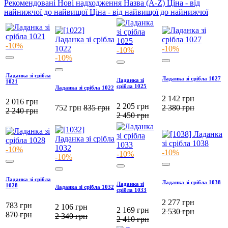
Рекомендовані
Нові надходження
Назва (A-Z)
Ціна - від
найнижчої до найвищої
Ціна - від найвищої до найнижчої
-10%
-10%
-10%
-10%
Ладанка зі срібла
Ладанка зі срібла 1027
Ладанка зі
1021
срібла 1025
Ладанка зі срібла 1022
2 142
грн
2 016
грн
2 205
грн
752
грн
835
грн
2 380
грн
2 240
грн
2 450
грн
-10%
-10%
-10%
-10%
Ладанка зі срібла
Ладанка зі срібла 1038
Ладанка зі
1028
Ладанка зі срібла 1032
срібла 1033
2 277
грн
783
грн
2 106
грн
2 169
грн
2 530
грн
870
грн
2 340
грн
2 410
грн