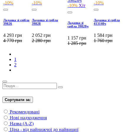
-10%
-10%
-10%
-10%
Хіт
Ладанка зі срібла
Ладанка зі срібла
Ладанка зі срібла
Ладанка зі
39826
39828
413140ч
срібла 39828ч
4 293
грн
2 052
грн
1 584
грн
1 157
грн
4 770
грн
2 280
грн
1 760
грн
1 285
грн
1
2
Сортувати за:
Рекомендовані
Нові надходження
Назва (A-Z)
Ціна - від найнижчої до найвищої