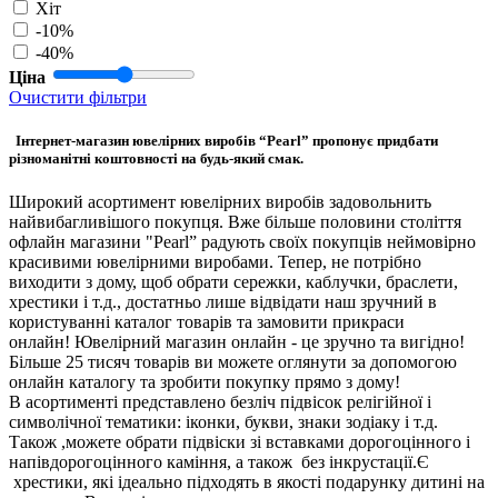
Хіт
-10%
-40%
Ціна
Очистити фільтри
Інтернет-магазин ювелірних виробів “Pearl” пропонує придбати
різноманітні коштовності на будь-який смак.
Широкий асортимент ювелірних виробів задовольнить
найвибагливішого покупця. Вже більше половини століття
офлайн магазини "Pearl” радують своїх покупців неймовірно
красивими ювелірними виробами. Тепер, не потрібно
виходити з дому, щоб обрати сережки, каблучки, браслети,
хрестики і т.д., достатньо лише відвідати наш зручний в
користуванні каталог товарів та замовити прикраси
онлайн! Ювелірний магазин онлайн - це зручно та вигідно!
Більше 25 тисяч товарів ви можете оглянути за допомогою
онлайн каталогу та зробити покупку прямо з дому!
В асортименті представлено безліч підвісок релігійної і
символічної тематики: іконки, букви, знаки зодіаку і т.д.
Також ,можете обрати підвіски зі вставками дорогоцінного і
напівдорогоцінного каміння, а також без інкрустації.Є
хрестики, які ідеально підходять в якості подарунку дитині на