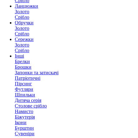
Срібло
Ланцюжки
Золото
Срібло
Обручки
Золото
Срібло
Сережки
Золото
Срібло
Інші
Брелки
Брошки
Запонки та затискачі
Патріотичні
Пірсинг
Футляри
Шпильки
Дитяча серія
Столове срібло
Намисто
Біжутерія
Ікони
Бурштин
Сувеніри