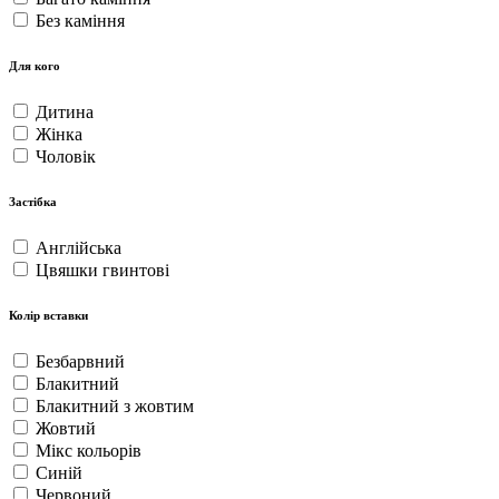
Без каміння
Для кого
Дитина
Жінка
Чоловік
Застібка
Англійська
Цвяшки гвинтові
Колір вставки
Безбарвний
Блакитний
Блакитний з жовтим
Жовтий
Мікс кольорів
Синій
Червоний