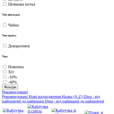
Шовкова нитка
Тип приладдя
Чайна
Тип підвісу
Декоративні
Tags
Новинка
Хіт
-10%
-40%
Фільтри
Рекомендовані
Рекомендовані
Нові надходження
Назва (A-Z)
Ціна - від
найнижчої до найвищої
Ціна - від найвищої до найнижчої