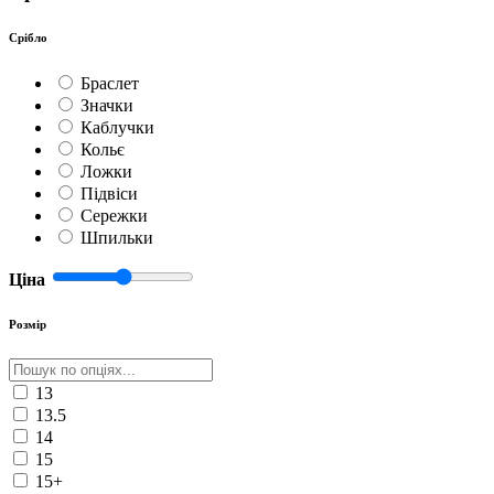
Срібло
Браслет
Значки
Каблучки
Кольє
Ложки
Підвіси
Сережки
Шпильки
Ціна
Розмір
13
13.5
14
15
15+