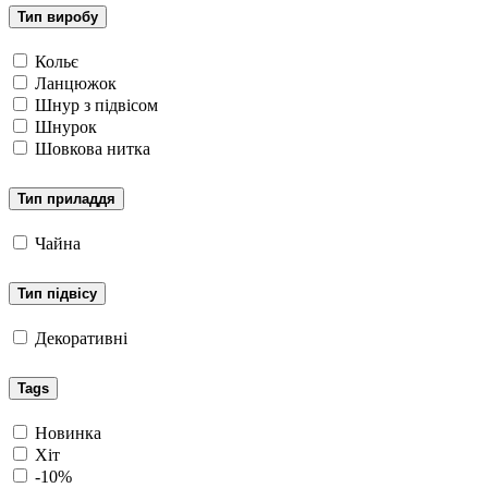
Тип виробу
Кольє
Ланцюжок
Шнур з підвісом
Шнурок
Шовкова нитка
Тип приладдя
Чайна
Тип підвісу
Декоративні
Tags
Новинка
Хіт
-10%