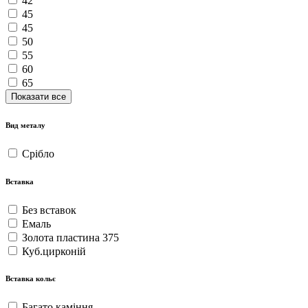
42
45
45
50
55
60
65
Показати все
Вид металу
Срібло
Вставка
Без вставок
Емаль
Золота пластина 375
Куб.цирконій
Вставка кольє
Багато каміння