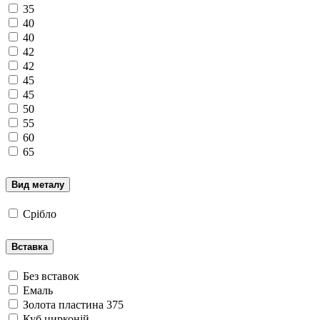
35
40
40
42
42
45
45
50
55
60
65
Вид металу
Срібло
Вставка
Без вставок
Емаль
Золота пластина 375
Куб.цирконій