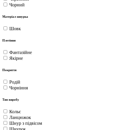
Чорний
Матеріал шнурка
Шовк
Плетіння
Фантазійне
Якірне
Покриття
Родій
Чорніння
Тип виробу
Кольє
Ланцюжок
Шнур з підвісом
Шнурок