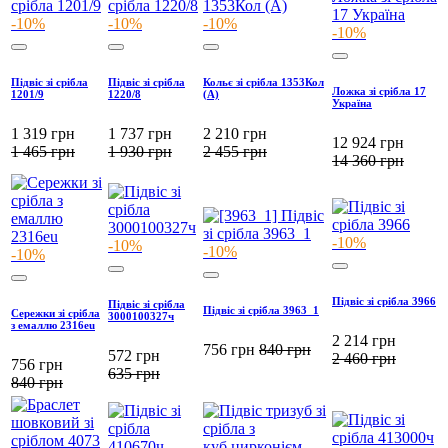
-10%
-10%
-10%
-10%
Підвіс зі срібла
Підвіс зі срібла
Кольє зі срібла 1353Кол
Ложка зі срібла 17
1201/9
1220/8
(А)
Україна
1 319
грн
1 737
грн
2 210
грн
12 924
грн
1 465
грн
1 930
грн
2 455
грн
14 360
грн
-10%
-10%
-10%
-10%
Підвіс зі срібла 3966
Підвіс зі срібла
Підвіс зі срібла 3963_1
Сережки зі срібла
3000100327ч
з емаллю 2316eu
2 214
грн
756
грн
840
грн
572
грн
2 460
грн
756
грн
635
грн
840
грн