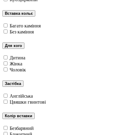
Вставка кольє
Багато каміння
Без каміння
Для кого
Дитина
Жінка
Чоловік
Застібка
Англійська
Цвяшки гвинтові
Колір вставки
Безбарвний
Блакитний