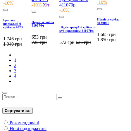
-10%
-10%
-10%
Хіт
-10%
Підвіс зі срібла
Браслет
Підвіс зі срібла
413000ч
шовковий зі
410670ч
сріблом 4073
Підвіс тризуб зі срібла з
куб.цирконієм 411070р
1 665
грн
653
грн
1 746
грн
1 850
грн
725
грн
572
грн
635
грн
1 940
грн
1
2
3
4
Сортувати за:
Рекомендовані
Нові надходження