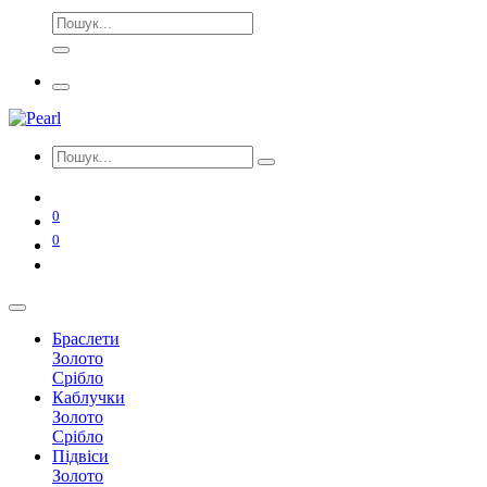
0
0
Браслети
Золото
Срібло
Каблучки
Золото
Срібло
Підвіси
Золото