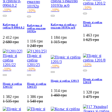
-10%
-10%
-10%
-10%
Підвіс зі срібла
Каблучка зі
Каблучка зі срібла з
Каблучка зі
1201/2
срібла 0-0904.0.2
емаллю 10193р ж/б
срібла емаллю
10192р
1 463
грн
2 412
грн
1 184
грн
1 625
грн
1 116
грн
2 680
грн
1 315
грн
1 240
грн
-10%
-10%
-10%
-10%
Підвіс зі срібла
Підвіс зі срібла 1201/3
1201/8
Підвіс зі срібла
Підвіс зі срібла
1201/22
1201/25
1 314
грн
1 328
грн
1 460
грн
1 382
грн
1 386
грн
1 475
грн
1 535
грн
1 540
грн