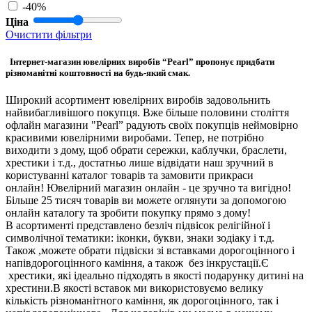
-40%
Ціна
Очистити фільтри
Інтернет-магазин ювелірних виробів “Pearl” пропонує придбати
різноманітні коштовності на будь-який смак.
Широкий асортимент ювелірних виробів задовольнить
найвибагливішого покупця. Вже більше половини століття
офлайн магазини "Pearl” радують своїх покупців неймовірно
красивими ювелірними виробами. Тепер, не потрібно
виходити з дому, щоб обрати сережки, каблучки, браслети,
хрестики і т.д., достатньо лише відвідати наш зручний в
користуванні каталог товарів та замовити прикраси
онлайн! Ювелірний магазин онлайн - це зручно та вигідно!
Більше 25 тисяч товарів ви можете оглянути за допомогою
онлайн каталогу та зробити покупку прямо з дому!
В асортименті представлено безліч підвісок релігійної і
символічної тематики: іконки, букви, знаки зодіаку і т.д.
Також ,можете обрати підвіски зі вставками дорогоцінного і
напівдорогоцінного каміння, а також без інкрустації.Є
хрестики, які ідеально підходять в якості подарунку дитині на
хрестини.В якості вставок ми використовуємо велику
кількість різноманітного каміння, як дорогоцінного, так і