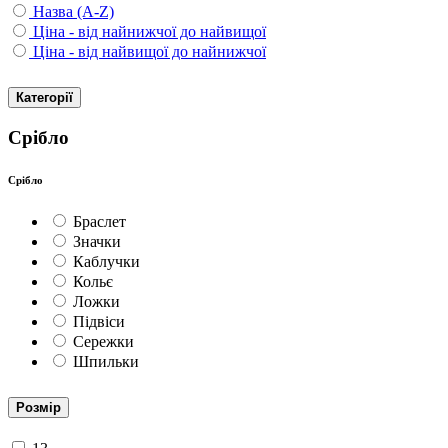
Назва (A-Z)
Ціна - від найнижчої до найвищої
Ціна - від найвищої до найнижчої
Категорії
Срібло
Срібло
Браслет
Значки
Каблучки
Кольє
Ложки
Підвіси
Сережки
Шпильки
Розмір