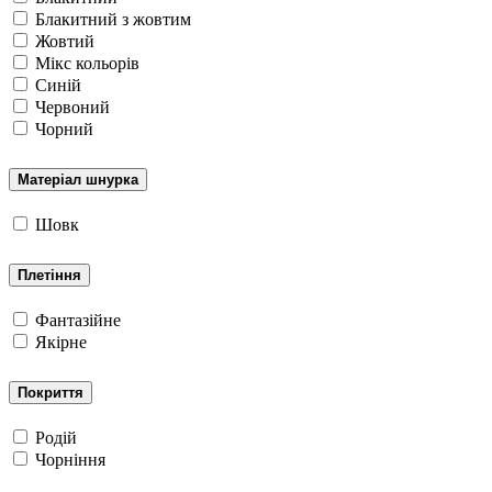
Блакитний з жовтим
Жовтий
Мікс кольорів
Синій
Червоний
Чорний
Матеріал шнурка
Шовк
Плетіння
Фантазійне
Якірне
Покриття
Родій
Чорніння