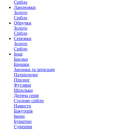
Срібло
Ланцюжки
Золото
Срібло
Обручки
Золото
Срібло
Сережки
Золото
Срібло
Інші
Брелки
Брошки
Запонки та затискачі
Патріотичні
Пірсинг
Футляри
Шпильки
Дитяча серія
Столове срібло
Намисто
Біжутерія
Ікони
Бурштин
Сувеніри