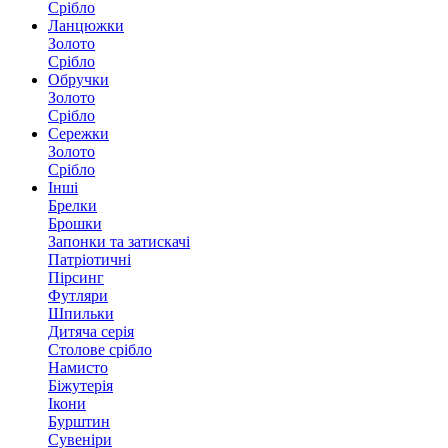
Срібло
Ланцюжки
Золото
Срібло
Обручки
Золото
Срібло
Сережки
Золото
Срібло
Інші
Брелки
Брошки
Запонки та затискачі
Патріотичні
Пірсинг
Футляри
Шпильки
Дитяча серія
Столове срібло
Намисто
Біжутерія
Ікони
Бурштин
Сувеніри