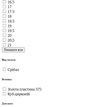
16.5
17
17.5
18
18.5
19
19.5
20
20.5
21
Показати все
Вид металу
Срібло
Вставка
Золота пластина 375
Куб.цирконій
Для кого