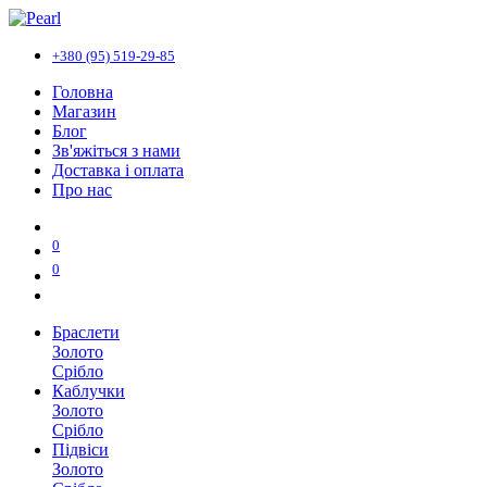
+380 (95) 519-29-85
Головна
Магазин
Блог
Зв'яжіться з нами
Доставка і оплата
Про нас
0
0
Браслети
Золото
Срібло
Каблучки
Золото
Срібло
Підвіси
Золото