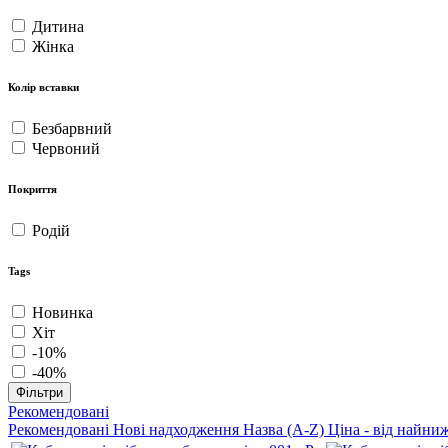
Дитина
Жінка
Колір вставки
Безбарвний
Червоний
Покриття
Родій
Tags
Новинка
Хіт
-10%
-40%
Фільтри
Рекомендовані
Рекомендовані
Нові надходження
Назва (A-Z)
Ціна - від найни