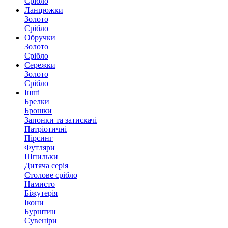
Срібло
Ланцюжки
Золото
Срібло
Обручки
Золото
Срібло
Сережки
Золото
Срібло
Інші
Брелки
Брошки
Запонки та затискачі
Патріотичні
Пірсинг
Футляри
Шпильки
Дитяча серія
Столове срібло
Намисто
Біжутерія
Ікони
Бурштин
Сувеніри