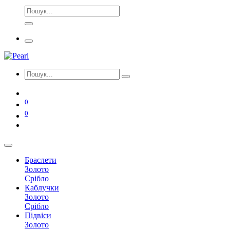
0
0
Браслети
Золото
Срібло
Каблучки
Золото
Срібло
Підвіси
Золото