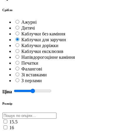
Срібло
Ажурні
Дитячі
Каблучки без каміння
Каблучки для заручин
Каблучки доріжки
Каблучки ексклюзив
Напівдорогоцінне каміння
Печатки
Фалангові
Зі вставками
З перлами
Ціна
Розмір
15.5
16