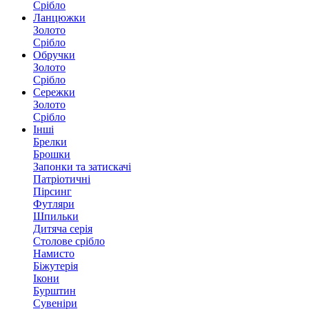
Срібло
Ланцюжки
Золото
Срібло
Обручки
Золото
Срібло
Сережки
Золото
Срібло
Інші
Брелки
Брошки
Запонки та затискачі
Патріотичні
Пірсинг
Футляри
Шпильки
Дитяча серія
Столове срібло
Намисто
Біжутерія
Ікони
Бурштин
Сувеніри