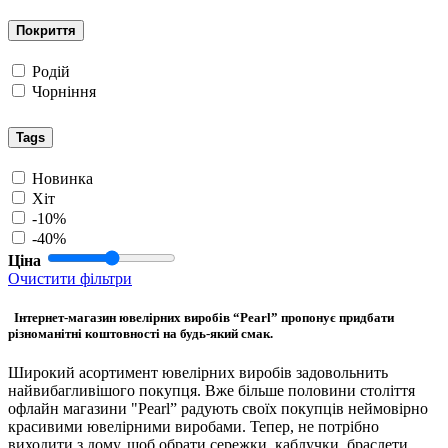
Покриття
Родій
Чорніння
Tags
Новинка
Хіт
-10%
-40%
Ціна
Очистити фільтри
Інтернет-магазин ювелірних виробів “Pearl” пропонує придбати
різноманітні коштовності на будь-який смак.
Широкий асортимент ювелірних виробів задовольнить
найвибагливішого покупця. Вже більше половини століття
офлайн магазини "Pearl” радують своїх покупців неймовірно
красивими ювелірними виробами. Тепер, не потрібно
виходити з дому, щоб обрати сережки, каблучки, браслети,