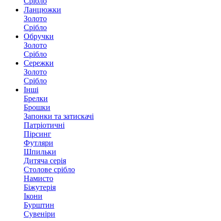
Срібло
Ланцюжки
Золото
Срібло
Обручки
Золото
Срібло
Сережки
Золото
Срібло
Інші
Брелки
Брошки
Запонки та затискачі
Патріотичні
Пірсинг
Футляри
Шпильки
Дитяча серія
Столове срібло
Намисто
Біжутерія
Ікони
Бурштин
Сувеніри