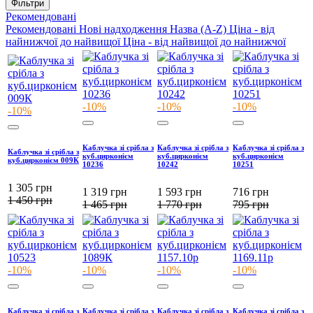
Фільтри
Рекомендовані
Рекомендовані
Нові надходження
Назва (A-Z)
Ціна - від
найнижчої до найвищої
Ціна - від найвищої до найнижчої
-10%
-10%
-10%
-10%
Каблучка зі срібла з
Каблучка зі срібла з
Каблучка зі срібла з
Каблучка зі срібла з
куб.цирконієм
куб.цирконієм
куб.цирконієм
куб.цирконієм 009К
10236
10242
10251
1 305
грн
1 319
грн
1 593
грн
716
грн
1 450
грн
1 465
грн
1 770
грн
795
грн
-10%
-10%
-10%
-10%
Каблучка зі срібла з
Каблучка зі срібла з
Каблучка зі срібла з
Каблучка зі срібла з