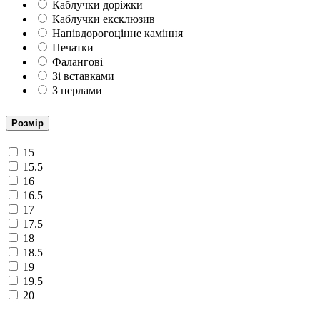
Каблучки доріжки
Каблучки ексклюзив
Напівдорогоцінне каміння
Печатки
Фалангові
Зі вставками
З перлами
Розмір
15
15.5
16
16.5
17
17.5
18
18.5
19
19.5
20