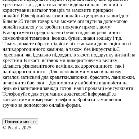
хрестики і т.д., достатньо лише відвідати наш зручний в
користуванні каталог товарів та замовити прикраси
онлайн! Ювелірний магазин онлайн - це зручно та вигідно!
Більше 25 тисяч товарів ви можете оглянути за допомогою
онлайн каталогу та зробити покупку прямо з дому!
В асортименті представлено безліч підвісок релігійної і
символічної тематики: іконки, букви, знаки зодіаку і т.д.
Також ,можете обрати підвіски зі вставками дорогоцінного і
напівдорогоцінного каміння, а також без інкрустації.Є
хрестики, які ідеально підходять в якості подарунку дитині на
хрестини.В якості вставок ми використовуємо велику
кількість різноманітного каміння, як дорогоцінного, так і
напівдорогоцінного. Для чоловіків ми маємо в нашому
каталозі затискачі для краватки,запонки, браслети, ланцюжки,
печитки та брелоки. Допомогти у виборі та відповісти на
будь-які запитання завжди готові наші продавці консультанти.
Телефонуйте для отримання додаткової інформації за
контактними номерами телефонів. Зробити замовлення
зручно за допомогою онлайн-форми.
Показати менше
© Pearl - 2025