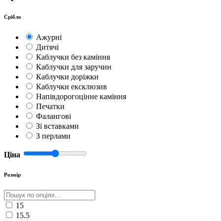
Срібло
Ажурні
Дитячі
Каблучки без каміння
Каблучки для заручин
Каблучки доріжки
Каблучки ексклюзив
Напівдорогоцінне каміння
Печатки
Фалангові
Зі вставками
З перлами
Ціна
Розмір
15
15.5