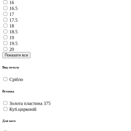
16
16.5
17
17.5
18
18.5
19
19.5
20
Показати все
Вид металу
Срібло
Вставка
Золота пластина 375
Куб.цирконій
Для кого