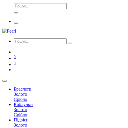
0
0
Браслети
Золото
Срібло
Каблучки
Золото
Срібло
Підвіси
Золото