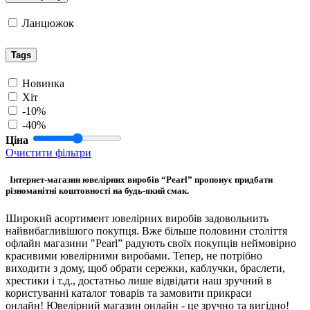
Ланцюжок
Tags
Новинка
Хіт
-10%
-40%
Ціна
Очистити фільтри
Інтернет-магазин ювелірних виробів “Pearl” пропонує придбати
різноманітні коштовності на будь-який смак.
Широкий асортимент ювелірних виробів задовольнить
найвибагливішого покупця. Вже більше половини століття
офлайн магазини "Pearl” радують своїх покупців неймовірно
красивими ювелірними виробами. Тепер, не потрібно
виходити з дому, щоб обрати сережки, каблучки, браслети,
хрестики і т.д., достатньо лише відвідати наш зручний в
користуванні каталог товарів та замовити прикраси
онлайн! Ювелірний магазин онлайн - це зручно та вигідно!