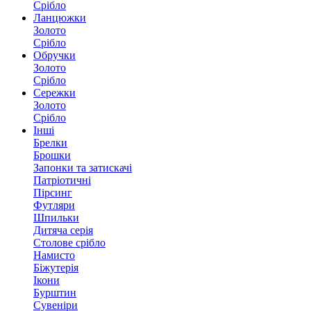
Срібло
Ланцюжки
Золото
Срібло
Обручки
Золото
Срібло
Сережки
Золото
Срібло
Інші
Брелки
Брошки
Запонки та затискачі
Патріотичні
Пірсинг
Футляри
Шпильки
Дитяча серія
Столове срібло
Намисто
Біжутерія
Ікони
Бурштин
Сувеніри