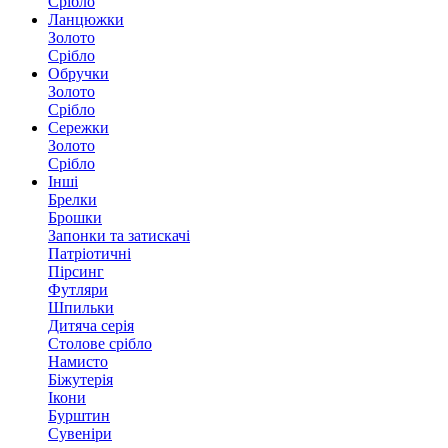
Срібло
Ланцюжки
Золото
Срібло
Обручки
Золото
Срібло
Сережки
Золото
Срібло
Інші
Брелки
Брошки
Запонки та затискачі
Патріотичні
Пірсинг
Футляри
Шпильки
Дитяча серія
Столове срібло
Намисто
Біжутерія
Ікони
Бурштин
Сувеніри