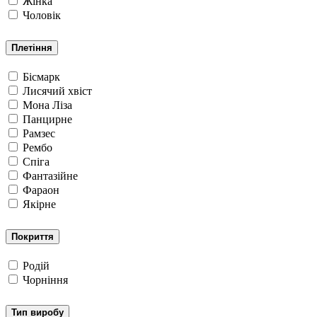
Жінка
Чоловік
Плетіння
Бісмарк
Лисячий хвіст
Мона Ліза
Панцирне
Рамзес
Рембо
Спіга
Фантазійне
Фараон
Якірне
Покриття
Родій
Чорніння
Тип виробу