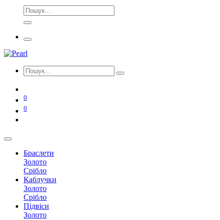
0
0
Браслети
Золото
Срібло
Каблучки
Золото
Срібло
Підвіси
Золото