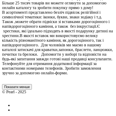
Більше 25 тисяч товарів ви можете оглянути за допомогою
онлайн каталогу та зробити покупку прямо з дому!
В асортименті представлено безліч підвісок релігійної і
символічної тематики: іконки, букви, знаки зодіаку і т.д.
Також ,можете обрати підвіски зі вставками дорогоцінного і
напівдорогоцінного каміння, а також без інкрустації.Є
хрестики, які ідеально підходять в якості подарунку дитині на
хрестини.В якості вставок ми використовуємо велику
кількість різноманітного каміння, як дорогоцінного, так і
напівдорогоцінного. Для чоловіків ми маємо в нашому
каталозі затискачі для краватки,запонки, браслети, ланцюжки,
печитки та брелоки. Допомогти у виборі та відповісти на
будь-які запитання завжди готові наші продавці консультанти.
Телефонуйте для отримання додаткової інформації за
контактними номерами телефонів. Зробити замовлення
зручно за допомогою онлайн-форми.
Показати менше
© Pearl - 2025