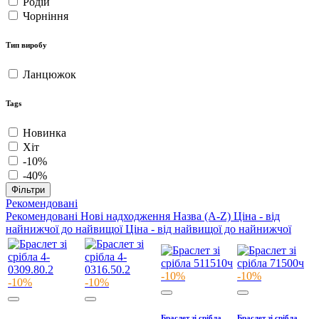
Родій
Чорніння
Тип виробу
Ланцюжок
Tags
Новинка
Хіт
-10%
-40%
Фільтри
Рекомендовані
Рекомендовані
Нові надходження
Назва (A-Z)
Ціна - від
найнижчої до найвищої
Ціна - від найвищої до найнижчої
-10%
-10%
-10%
-10%
Браслет зі срібла
Браслет зі срібла