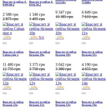
Браслет зі срібла 4-
Браслет зі срібла 4-
511510ч
71500ч
0309.80.2
0316.50.2
9 347
грн
6 849
грн
2 588
грн
1 346
грн
10 385
грн
7 610
грн
2 875
грн
1 495
грн
-10%
-10%
Хіт
-10%
-10%
Браслет зі срібла
Браслет зі срібла
Браслет зі срібла
Браслет зі срібла
Cuban ring ч
бісмарк 10р
бісмарк 10ч
бісмарк 11ч
11 480
грн
3 375
грн
3 042
грн
4 190
грн
12 755
грн
3 750
грн
3 380
грн
4 655
грн
-10%
-10%
-10%
-10%
Браслет зі срібла
Браслет зі срібла
Браслет зі срібла
Браслет зі срібла
бісмарк 12р
бісмарк 12ч
бісмарк 13ч
бісмарк 14р