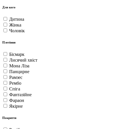
Для кого
Дитина
Жінка
Чоловік
Плетіння
Бісмарк
Лисячий хвіст
Мона Ліза
Панцирне
Рамзес
Рембо
Спіга
Фантазійне
Фараон
Якірне
Покриття