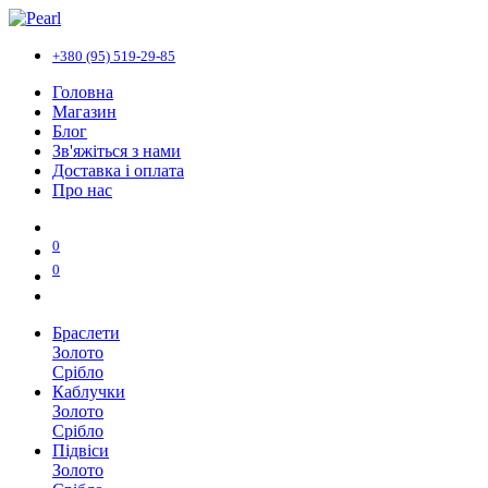
+380 (95) 519-29-85
Головна
Магазин
Блог
Зв'яжіться з нами
Доставка і оплата
Про нас
0
0
Браслети
Золото
Срібло
Каблучки
Золото
Срібло
Підвіси
Золото