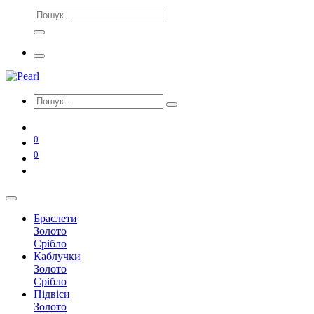
0
0
Браслети
Золото
Срібло
Каблучки
Золото
Срібло
Підвіси
Золото