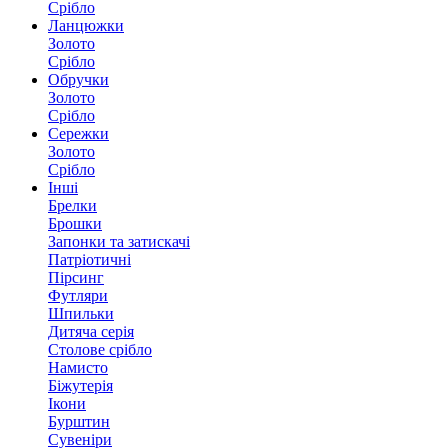
Срібло
Ланцюжки
Золото
Срібло
Обручки
Золото
Срібло
Сережки
Золото
Срібло
Інші
Брелки
Брошки
Запонки та затискачі
Патріотичні
Пірсинг
Футляри
Шпильки
Дитяча серія
Столове срібло
Намисто
Біжутерія
Ікони
Бурштин
Сувеніри