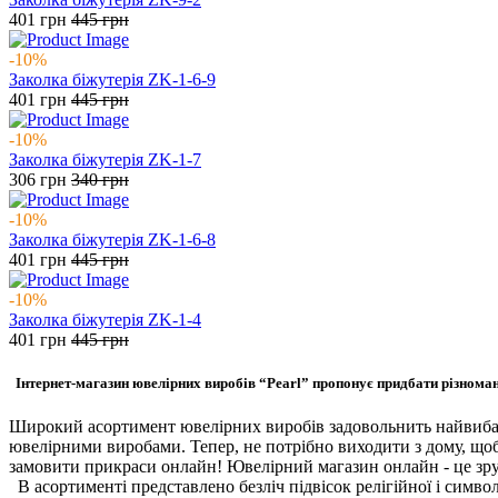
401
грн
445
грн
-10%
Заколка біжутерія ZK-1-6-9
401
грн
445
грн
-10%
Заколка біжутерія ZK-1-7
306
грн
340
грн
-10%
Заколка біжутерія ZK-1-6-8
401
грн
445
грн
-10%
Заколка біжутерія ZK-1-4
401
грн
445
грн
Інтернет-магазин ювелірних виробів “Pearl” пропонує придбати різноман
Широкий асортимент ювелірних виробів задовольнить найвибаг
ювелірними виробами. Тепер, не потрібно виходити з дому, щоб 
замовити прикраси онлайн! Ювелірний магазин онлайн - це зру
В асортименті представлено безліч підвісок релігійної і символі