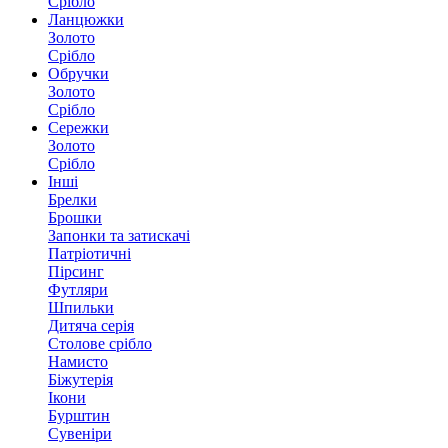
Срібло
Ланцюжки
Золото
Срібло
Обручки
Золото
Срібло
Сережки
Золото
Срібло
Інші
Брелки
Брошки
Запонки та затискачі
Патріотичні
Пірсинг
Футляри
Шпильки
Дитяча серія
Столове срібло
Намисто
Біжутерія
Ікони
Бурштин
Сувеніри