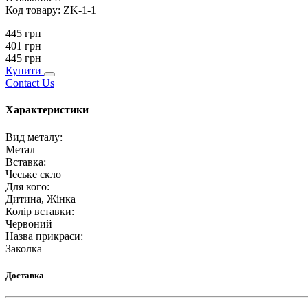
Код товару:
ZK-1-1
445
грн
401
грн
445
грн
Купити
Contact Us
Характеристики
Вид металу
:
Метал
Вставка
:
Чеське скло
Для кого
:
Дитина, Жінка
Колір вставки
:
Червоний
Назва прикраси
:
Заколка
Доставка