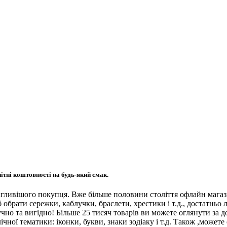
ітні коштовності на будь-який смак.
ливішого покупця. Вже більше половини століття офлайн магази
обрати сережки, каблучки, браслети, хрестики і т.д., достатньо 
чно та вигідно! Більше 25 тисяч товарів ви можете оглянути за
чної тематики: іконки, букви, знаки зодіаку і т.д. Також ,можете