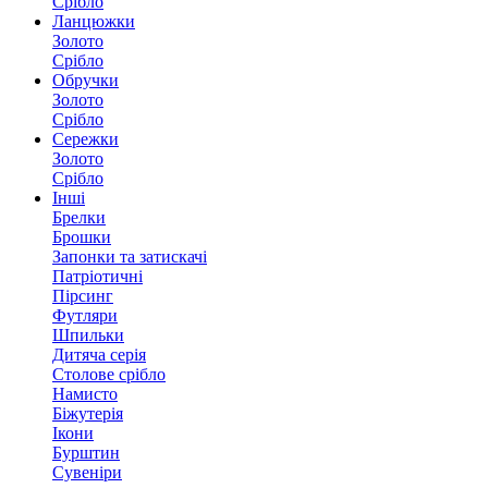
Срібло
Ланцюжки
Золото
Срібло
Обручки
Золото
Срібло
Сережки
Золото
Срібло
Інші
Брелки
Брошки
Запонки та затискачі
Патріотичні
Пірсинг
Футляри
Шпильки
Дитяча серія
Столове срібло
Намисто
Біжутерія
Ікони
Бурштин
Сувеніри