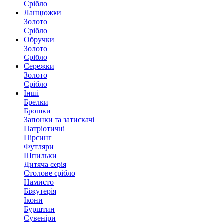
Срібло
Ланцюжки
Золото
Срібло
Обручки
Золото
Срібло
Сережки
Золото
Срібло
Інші
Брелки
Брошки
Запонки та затискачі
Патріотичні
Пірсинг
Футляри
Шпильки
Дитяча серія
Столове срібло
Намисто
Біжутерія
Ікони
Бурштин
Сувеніри