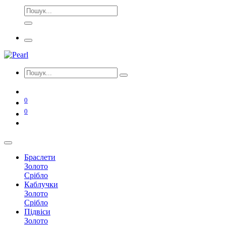
0
0
Браслети
Золото
Срібло
Каблучки
Золото
Срібло
Підвіси
Золото