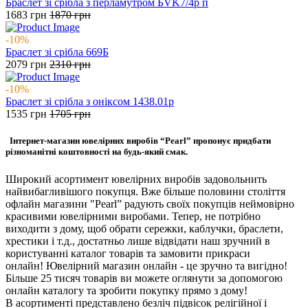
Браслет зі срібла з перламутром БVK7/4р п
1683
грн
1870
грн
-10%
Браслет зі срібла 669Б
2079
грн
2310
грн
-10%
Браслет зі срібла з оніксом 1438.01р
1535
грн
1705
грн
Інтернет-магазин ювелірних виробів “Pearl” пропонує придбати
різноманітні коштовності на будь-який смак.
Широкий асортимент ювелірних виробів задовольнить
найвибагливішого покупця. Вже більше половини століття
офлайн магазини "Pearl” радують своїх покупців неймовірно
красивими ювелірними виробами. Тепер, не потрібно
виходити з дому, щоб обрати сережки, каблучки, браслети,
хрестики і т.д., достатньо лише відвідати наш зручний в
користуванні каталог товарів та замовити прикраси
онлайн! Ювелірний магазин онлайн - це зручно та вигідно!
Більше 25 тисяч товарів ви можете оглянути за допомогою
онлайн каталогу та зробити покупку прямо з дому!
В асортименті представлено безліч підвісок релігійної і