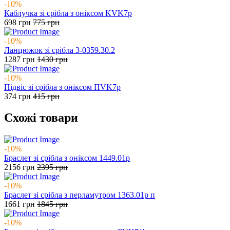
-10%
Каблучка зі срібла з оніксом KVK7р
698
грн
775
грн
-10%
Ланцюжок зі срібла 3-0359.30.2
1287
грн
1430
грн
-10%
Підвіс зі срібла з оніксом ПVK7р
374
грн
415
грн
Схожі товари
-10%
Браслет зі срібла з оніксом 1449.01р
2156
грн
2395
грн
-10%
Браслет зі срібла з перламутром 1363.01р п
1661
грн
1845
грн
-10%