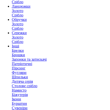
Срібло
Ланцюжки
Золото
Срібло
Обручки
Золото
Срібло
Сережки
Золото
Срібло
Інші
Брелки
Брошки
Запонки та затискачі
Патріотичні
Пірсинг
Футляри
Шпильки
Дитяча серія
Столове срібло
Намисто
Біжутерія
Ікони
Бурштин
Сувеніри