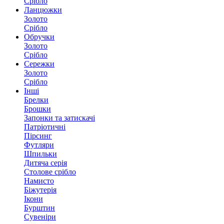
Срібло
Ланцюжки
Золото
Срібло
Обручки
Золото
Срібло
Сережки
Золото
Срібло
Інші
Брелки
Брошки
Запонки та затискачі
Патріотичні
Пірсинг
Футляри
Шпильки
Дитяча серія
Столове срібло
Намисто
Біжутерія
Ікони
Бурштин
Сувеніри