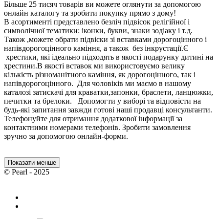
Більше 25 тисяч товарів ви можете оглянути за допомогою
онлайн каталогу та зробити покупку прямо з дому!
В асортименті представлено безліч підвісок релігійної і
символічної тематики: іконки, букви, знаки зодіаку і т.д.
Також ,можете обрати підвіски зі вставками дорогоцінного і
напівдорогоцінного каміння, а також без інкрустації.Є
хрестики, які ідеально підходять в якості подарунку дитині на
хрестини.В якості вставок ми використовуємо велику
кількість різноманітного каміння, як дорогоцінного, так і
напівдорогоцінного. Для чоловіків ми маємо в нашому
каталозі затискачі для краватки,запонки, браслети, ланцюжки,
печитки та брелоки. Допомогти у виборі та відповісти на
будь-які запитання завжди готові наші продавці консультанти.
Телефонуйте для отримання додаткової інформації за
контактними номерами телефонів. Зробити замовлення
зручно за допомогою онлайн-форми.
Показати менше
© Pearl - 2025