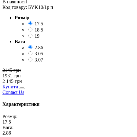
В наявності
Код товару:
БVK10/1р п
Розмір
17.5
18.5
19
Вага
2.86
3.05
3.07
2145
грн
1931
грн
2 145
грн
Купити
Contact Us
Характеристики
Розмір
:
17.5
Вага
:
2.86