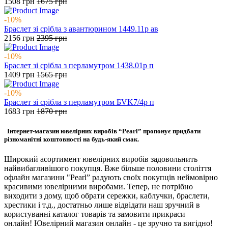
1508
грн
1675
грн
-10%
Браслет зі срібла з авантюрином 1449.11р ав
2156
грн
2395
грн
-10%
Браслет зі срібла з перламутром 1438.01р п
1409
грн
1565
грн
-10%
Браслет зі срібла з перламутром БVK7/4р п
1683
грн
1870
грн
Інтернет-магазин ювелірних виробів “Pearl” пропонує придбати
різноманітні коштовності на будь-який смак.
Широкий асортимент ювелірних виробів задовольнить
найвибагливішого покупця. Вже більше половини століття
офлайн магазини "Pearl” радують своїх покупців неймовірно
красивими ювелірними виробами. Тепер, не потрібно
виходити з дому, щоб обрати сережки, каблучки, браслети,
хрестики і т.д., достатньо лише відвідати наш зручний в
користуванні каталог товарів та замовити прикраси
онлайн! Ювелірний магазин онлайн - це зручно та вигідно!