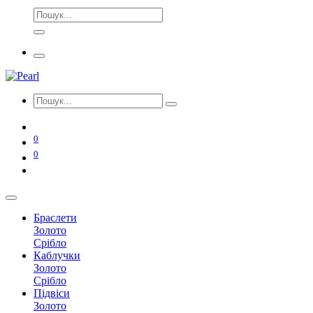
0
0
Браслети
Золото
Срібло
Каблучки
Золото
Срібло
Підвіси
Золото