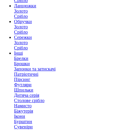
Срібло
Ланцюжки
Золото
Срібло
Обручки
Золото
Срібло
Сережки
Золото
Срібло
Інші
Брелки
Брошки
Запонки та затискачі
Патріотичні
Пірсинг
Футляри
Шпильки
Дитяча серія
Столове срібло
Намисто
Біжутерія
Ікони
Бурштин
Сувеніри