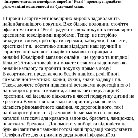
Інтернет-магазин ювелірних виробів “Pearl” пропонує придбати
різноманітні коштовності на будь-який смак.
Широкий асортимент ювелірних виробів задовольнить
найвибагливішого покупця. Вже більше половини століття
офлайн магазини "Pearl” радують своїх покупців неймовірно
красивими ювелірними виробами. Тепер, не потрібно
виходити з дому, щоб обрати сережки, каблучки, браслети,
хрестики і т.д., достатньо лише відвідати наш зручний в
користуванні каталог товарів та замовити прикраси
онлайн! Ювелірний магазин онлайн - це зручно та вигідно!
Більше 25 тисяч товарів ви можете оглянути за допомогою
онлайн каталогу та зробити покупку прямо з дому!
В асортименті представлено безліч підвісок релігійної і
символічної тематики: іконки, букви, знаки зодіаку і т.д.
Також ,можете обрати підвіски зі вставками дорогоцінного і
напівдорогоцінного каміння, а також без інкрустації.Є
хрестики, які ідеально підходять в якості подарунку дитині на
хрестини.В якості вставок ми використовуємо велику
кількість різноманітного каміння, як дорогоцінного, так і
напівдорогоцінного. Для чоловіків ми маємо в нашому
каталозі затискачі для краватки,запонки, браслети, ланцюжки,
печитки та брелоки. Допомогти у виборі та відповісти на
будь-які запитання завжди готові наші продавці консультанти.
Телефонуйте для отримання додаткової інформації за