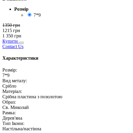
Розмір
7*9
1350
грн
1215
грн
1 350
грн
Купити
Contact Us
Характеристики
Розмір
:
7*9
Вид металу
:
Срібло
Матеріал
:
Срібна пластина з позолотою
Образ
:
Св. Миколай
Рамка
:
Дерев'яна
Тип Ікони
:
Настільна/настінна