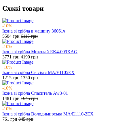
Схожі товари
-10%
Ікона зі срібла в машину 36061ч
5504
грн
6115
грн
-10%
Ікона зі срібла Миколай EK4-009XAG
3771
грн
4190
грн
-10%
Ікона зі срібла Св сім'я MA/E1105EX
1215
грн
1350
грн
-10%
Ікона зі срібла Спаситель Aw3-01
1481
грн
1645
грн
-10%
Ікона зі срібла Володимирська MA/E1110-2EX
761
грн
845
грн