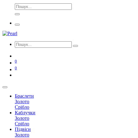
0
0
Браслети
Золото
Срібло
Каблучки
Золото
Срібло
Підвіси
Золото