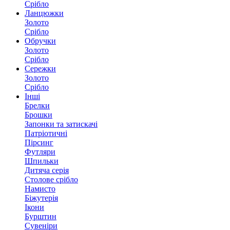
Срібло
Ланцюжки
Золото
Срібло
Обручки
Золото
Срібло
Сережки
Золото
Срібло
Інші
Брелки
Брошки
Запонки та затискачі
Патріотичні
Пірсинг
Футляри
Шпильки
Дитяча серія
Столове срібло
Намисто
Біжутерія
Ікони
Бурштин
Сувеніри