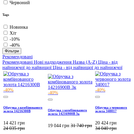
Червоний
Tags
Новинка
Хіт
-10%
-40%
Фільтри
Рекомендовані
Рекомендовані
Нові надходження
Назва (A-Z)
Ціна - від
найнижчої до найвищої
Ціна - від найвищої до найнижчої
-40%
-40%
-40%
Обручка з комбінованого
Обручка з червоного
Обручка з комбінованого
золота 14216300В
золота 340017
золота 14216900В 3к
14 421
грн
20 424
грн
19 044
грн
31 740
грн
24 035
грн
34 040
грн