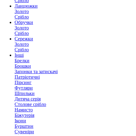
Срібло
Ланцюжки
Золото
Срібло
Обручки
Золото
Срібло
Сережки
Золото
Срібло
Інші
Брелки
Брошки
Запонки та затискачі
Патріотичні
Пірсинг
Футляри
Шпильки
Дитяча серія
Столове срібло
Намисто
Біжутерія
Ікони
Бурштин
Сувеніри