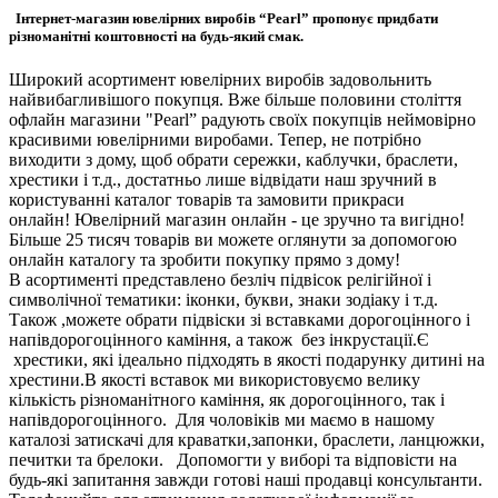
Інтернет-магазин ювелірних виробів “Pearl” пропонує придбати
різноманітні коштовності на будь-який смак.
Широкий асортимент ювелірних виробів задовольнить
найвибагливішого покупця. Вже більше половини століття
офлайн магазини "Pearl” радують своїх покупців неймовірно
красивими ювелірними виробами. Тепер, не потрібно
виходити з дому, щоб обрати сережки, каблучки, браслети,
хрестики і т.д., достатньо лише відвідати наш зручний в
користуванні каталог товарів та замовити прикраси
онлайн! Ювелірний магазин онлайн - це зручно та вигідно!
Більше 25 тисяч товарів ви можете оглянути за допомогою
онлайн каталогу та зробити покупку прямо з дому!
В асортименті представлено безліч підвісок релігійної і
символічної тематики: іконки, букви, знаки зодіаку і т.д.
Також ,можете обрати підвіски зі вставками дорогоцінного і
напівдорогоцінного каміння, а також без інкрустації.Є
хрестики, які ідеально підходять в якості подарунку дитині на
хрестини.В якості вставок ми використовуємо велику
кількість різноманітного каміння, як дорогоцінного, так і
напівдорогоцінного. Для чоловіків ми маємо в нашому
каталозі затискачі для краватки,запонки, браслети, ланцюжки,
печитки та брелоки. Допомогти у виборі та відповісти на
будь-які запитання завжди готові наші продавці консультанти.