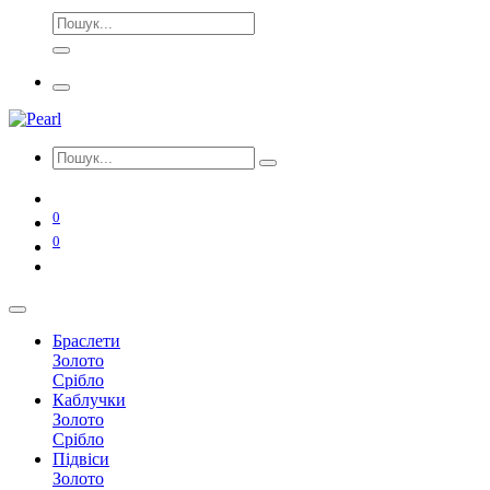
0
0
Браслети
Золото
Срібло
Каблучки
Золото
Срібло
Підвіси
Золото