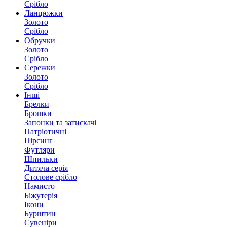
Срібло
Ланцюжки
Золото
Срібло
Обручки
Золото
Срібло
Сережки
Золото
Срібло
Інші
Брелки
Брошки
Запонки та затискачі
Патріотичні
Пірсинг
Футляри
Шпильки
Дитяча серія
Столове срібло
Намисто
Біжутерія
Ікони
Бурштин
Сувеніри