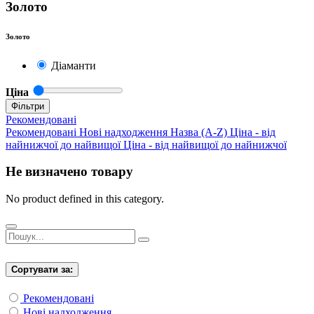
Золото
Золото
Діаманти
Ціна
Фільтри
Рекомендовані
Рекомендовані
Нові надходження
Назва (A-Z)
Ціна - від
найнижчої до найвищої
Ціна - від найвищої до найнижчої
Не визначено товару
No product defined in this category.
Сортувати за:
Рекомендовані
Нові надходження