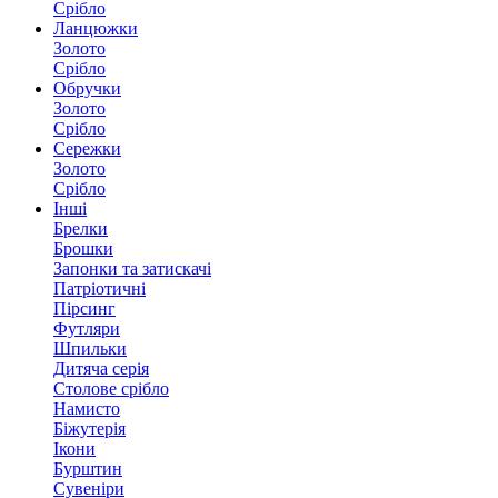
Срібло
Ланцюжки
Золото
Срібло
Обручки
Золото
Срібло
Сережки
Золото
Срібло
Інші
Брелки
Брошки
Запонки та затискачі
Патріотичні
Пірсинг
Футляри
Шпильки
Дитяча серія
Столове срібло
Намисто
Біжутерія
Ікони
Бурштин
Сувеніри