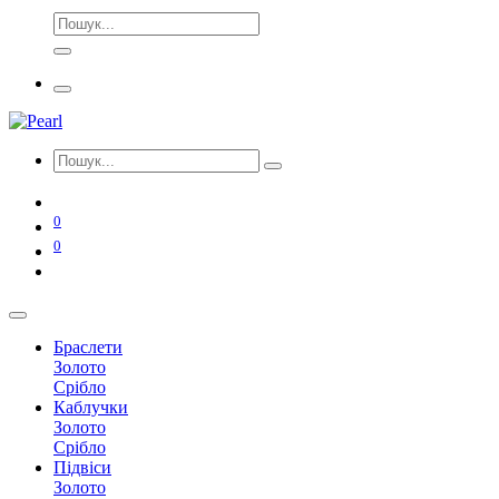
0
0
Браслети
Золото
Срібло
Каблучки
Золото
Срібло
Підвіси
Золото