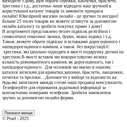
виходити з дому, щоб обрати сережки, каблучки, браслети,
хрестики і т.д., достатньо лише відвідати наш зручний в
користуванні каталог товарів та замовити прикраси
онлайн! Ювелірний магазин онлайн - це зручно та вигідно!
Більше 25 тисяч товарів ви можете оглянути за допомогою
онлайн каталогу та зробити покупку прямо з дому!
В асортименті представлено безліч підвісок релігійної і
символічної тематики: іконки, букви, знаки зодіаку і т.д.
Також ,можете обрати підвіски зі вставками дорогоцінного і
напівдорогоцінного каміння, а також без інкрустації.Є
хрестики, які ідеально підходять в якості подарунку дитині на
хрестини.В якості вставок ми використовуємо велику
кількість різноманітного каміння, як дорогоцінного, так і
напівдорогоцінного. Для чоловіків ми маємо в нашому
каталозі затискачі для краватки,запонки, браслети, ланцюжки,
печитки та брелоки. Допомогти у виборі та відповісти на
будь-які запитання завжди готові наші продавці консультанти.
Телефонуйте для отримання додаткової інформації за
контактними номерами телефонів. Зробити замовлення
зручно за допомогою онлайн-форми.
Показати менше
© Pearl - 2025