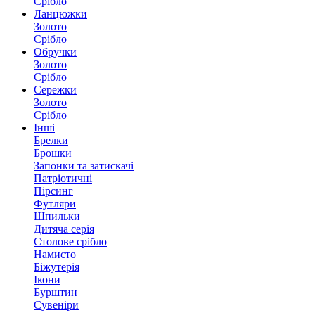
Срібло
Ланцюжки
Золото
Срібло
Обручки
Золото
Срібло
Сережки
Золото
Срібло
Інші
Брелки
Брошки
Запонки та затискачі
Патріотичні
Пірсинг
Футляри
Шпильки
Дитяча серія
Столове срібло
Намисто
Біжутерія
Ікони
Бурштин
Сувеніри