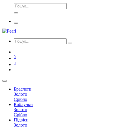
0
0
Браслети
Золото
Срібло
Каблучки
Золото
Срібло
Підвіси
Золото