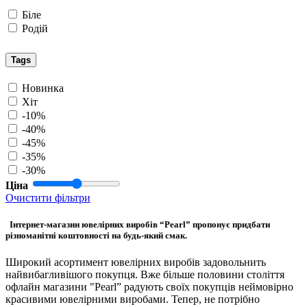
Біле
Родій
Tags
Новинка
Хіт
-10%
-40%
-45%
-35%
-30%
Ціна
Очистити фільтри
Інтернет-магазин ювелірних виробів “Pearl” пропонує придбати
різноманітні коштовності на будь-який смак.
Широкий асортимент ювелірних виробів задовольнить
найвибагливішого покупця. Вже більше половини століття
офлайн магазини "Pearl” радують своїх покупців неймовірно
красивими ювелірними виробами. Тепер, не потрібно