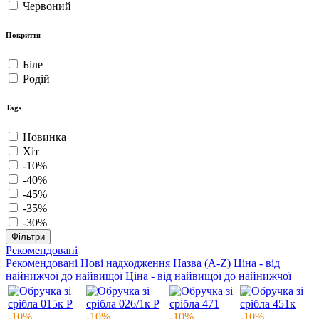
Червоний
Покриття
Біле
Родій
Tags
Новинка
Хіт
-10%
-40%
-45%
-35%
-30%
Фільтри
Рекомендовані
Рекомендовані
Нові надходження
Назва (A-Z)
Ціна - від
найнижчої до найвищої
Ціна - від найвищої до найнижчої
-10%
-10%
-10%
-10%