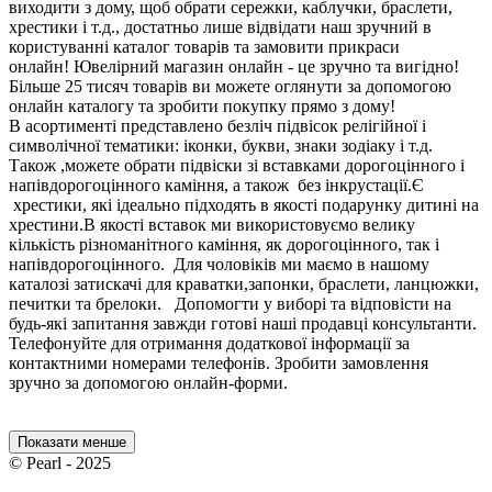
виходити з дому, щоб обрати сережки, каблучки, браслети,
хрестики і т.д., достатньо лише відвідати наш зручний в
користуванні каталог товарів та замовити прикраси
онлайн! Ювелірний магазин онлайн - це зручно та вигідно!
Більше 25 тисяч товарів ви можете оглянути за допомогою
онлайн каталогу та зробити покупку прямо з дому!
В асортименті представлено безліч підвісок релігійної і
символічної тематики: іконки, букви, знаки зодіаку і т.д.
Також ,можете обрати підвіски зі вставками дорогоцінного і
напівдорогоцінного каміння, а також без інкрустації.Є
хрестики, які ідеально підходять в якості подарунку дитині на
хрестини.В якості вставок ми використовуємо велику
кількість різноманітного каміння, як дорогоцінного, так і
напівдорогоцінного. Для чоловіків ми маємо в нашому
каталозі затискачі для краватки,запонки, браслети, ланцюжки,
печитки та брелоки. Допомогти у виборі та відповісти на
будь-які запитання завжди готові наші продавці консультанти.
Телефонуйте для отримання додаткової інформації за
контактними номерами телефонів. Зробити замовлення
зручно за допомогою онлайн-форми.
Показати менше
© Pearl - 2025