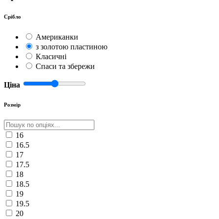
Срібло
Американки
з золотою пластиною
Класичні
Спаси та збережи
Ціна
Розмір
16
16.5
17
17.5
18
18.5
19
19.5
20