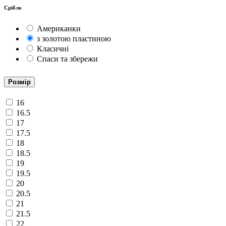
Срібло
Американки
з золотою пластиною
Класичні
Спаси та збережи
Розмір
16
16.5
17
17.5
18
18.5
19
19.5
20
20.5
21
21.5
22