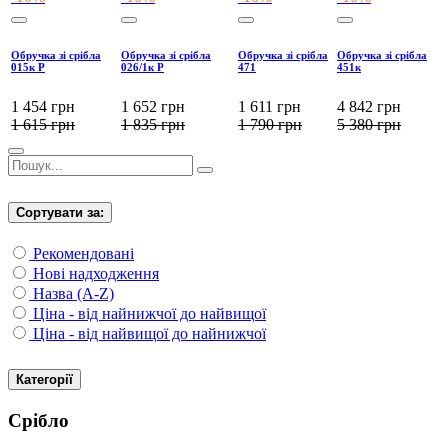
Обручка зі срібла
Обручка зі срібла
Обручка зі срібла
Обручка зі срібла
015к Р
026/1к Р
471
451к
1 454
грн
1 652
грн
1 611
грн
4 842
грн
1 615
грн
1 835
грн
1 790
грн
5 380
грн
Сортувати за:
Рекомендовані
Нові надходження
Назва (A-Z)
Ціна - від найнижчої до найвищої
Ціна - від найвищої до найнижчої
Категорії
Срібло