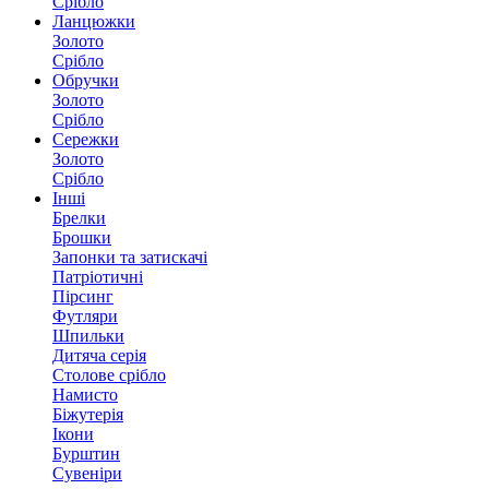
Срібло
Ланцюжки
Золото
Срібло
Обручки
Золото
Срібло
Сережки
Золото
Срібло
Інші
Брелки
Брошки
Запонки та затискачі
Патріотичні
Пірсинг
Футляри
Шпильки
Дитяча серія
Столове срібло
Намисто
Біжутерія
Ікони
Бурштин
Сувеніри