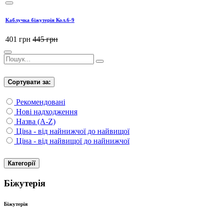
Каблучка біжутерія Кол.6-9
401
грн
445
грн
Сортувати за:
Рекомендовані
Нові надходження
Назва (A-Z)
Ціна - від найнижчої до найвищої
Ціна - від найвищої до найнижчої
Категорії
Біжутерія
Біжутерія