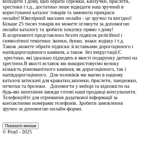
виходити з дому, щоб обрати сережки, каблучки, браслети,
хрестики і т.д., достатньо лише відвідати наш зручний в
користуванні каталог товарів та замовити прикраси
онлайн! Ювелірний магазин онлайн - це зручно та вигідно!
Більше 25 тисяч товарів ви можете оглянути за допомогою
онлайн каталогу та зробити покупку прямо з дому!
В асортименті представлено безліч підвісок релігійної і
символічної тематики: іконки, букви, знаки зодіаку і т.д.
Також ,можете обрати підвіски зі вставками дорогоцінного і
напівдорогоцінного каміння, а також без інкрустації.Є
хрестики, які ідеально підходять в якості подарунку дитині на
хрестини.В якості вставок ми використовуємо велику
кількість різноманітного каміння, як дорогоцінного, так і
напівдорогоцінного. Для чоловіків ми маємо в нашому
каталозі затискачі для краватки,запонки, браслети, ланцюжки,
печитки та брелоки. Допомогти у виборі та відповісти на
будь-які запитання завжди готові наші продавці консультанти.
Телефонуйте для отримання додаткової інформації за
контактними номерами телефонів. Зробити замовлення
зручно за допомогою онлайн-форми.
Показати менше
© Pearl - 2025