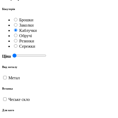
Біжутерія
Брошки
Заколки
Каблучки
Обручі
Резинки
Сережки
Ціна
Вид металу
Метал
Вставка
Чеське скло
Для кого