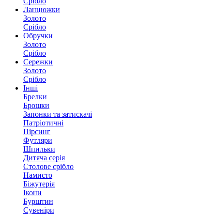
Срібло
Ланцюжки
Золото
Срібло
Обручки
Золото
Срібло
Сережки
Золото
Срібло
Інші
Брелки
Брошки
Запонки та затискачі
Патріотичні
Пірсинг
Футляри
Шпильки
Дитяча серія
Столове срібло
Намисто
Біжутерія
Ікони
Бурштин
Сувеніри