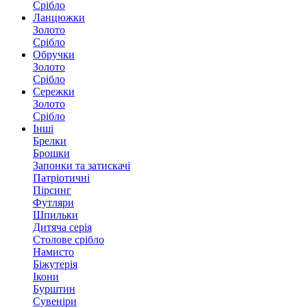
Срібло
Ланцюжки
Золото
Срібло
Обручки
Золото
Срібло
Сережки
Золото
Срібло
Інші
Брелки
Брошки
Запонки та затискачі
Патріотичні
Пірсинг
Футляри
Шпильки
Дитяча серія
Столове срібло
Намисто
Біжутерія
Ікони
Бурштин
Сувеніри