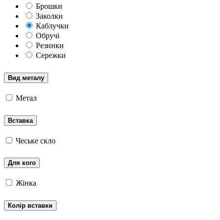
Брошки
Заколки
Каблучки
Обручі
Резинки
Сережки
Вид металу
Метал
Вставка
Чеське скло
Для кого
Жінка
Колір вставки