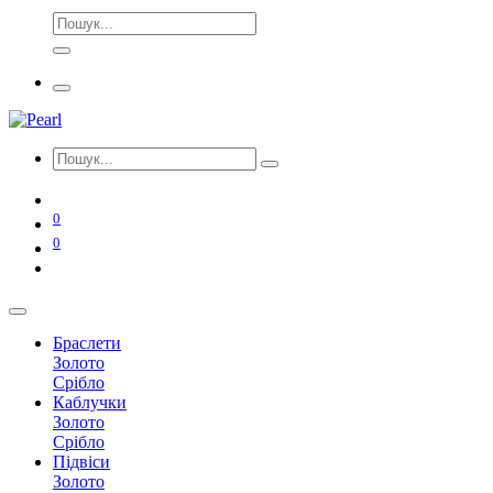
0
0
Браслети
Золото
Срібло
Каблучки
Золото
Срібло
Підвіси
Золото