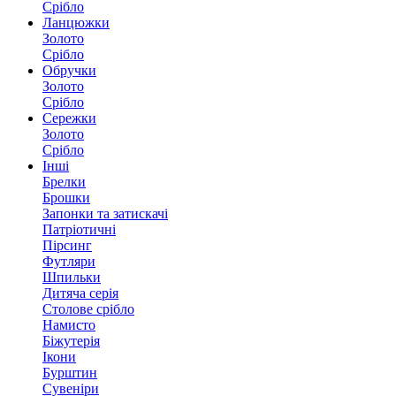
Срібло
Ланцюжки
Золото
Срібло
Обручки
Золото
Срібло
Сережки
Золото
Срібло
Інші
Брелки
Брошки
Запонки та затискачі
Патріотичні
Пірсинг
Футляри
Шпильки
Дитяча серія
Столове срібло
Намисто
Біжутерія
Ікони
Бурштин
Сувеніри