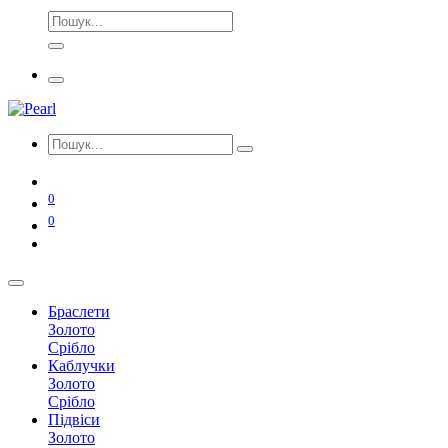
0
0
Браслети
Золото
Срібло
Каблучки
Золото
Срібло
Підвіси
Золото