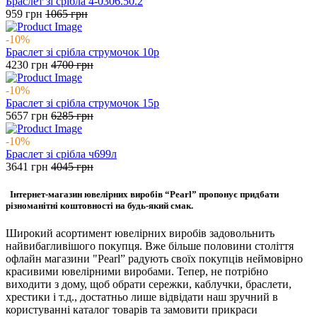
Браслет зі срібла 4-0306.50.2
959
грн
1065
грн
-10%
Браслет зі срібла струмочок 10р
4230
грн
4700
грн
-10%
Браслет зі срібла струмочок 15р
5657
грн
6285
грн
-10%
Браслет зі срібла ч699л
3641
грн
4045
грн
Інтернет-магазин ювелірних виробів “Pearl” пропонує придбати
різноманітні коштовності на будь-який смак.
Широкий асортимент ювелірних виробів задовольнить
найвибагливішого покупця. Вже більше половини століття
офлайн магазини "Pearl” радують своїх покупців неймовірно
красивими ювелірними виробами. Тепер, не потрібно
виходити з дому, щоб обрати сережки, каблучки, браслети,
хрестики і т.д., достатньо лише відвідати наш зручний в
користуванні каталог товарів та замовити прикраси