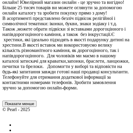
онлайн! Ювелірний магазин онлайн - це зручно та вигідно!
Більше 25 тисяч товарів ви можете оглянути за допомогою
онлайн каталогу та зробити покупку прямо з дому!
В асортименті представлено безліч підвісок релігійної і
символічної тематики: іконки, букви, знаки зодіаку і т.д.
Також ,можете обрати підвіски зі вставками дорогоцінного і
напівдорогоцінного каміння, а також без інкрустації.Є
хрестики, які ідеально підходять в якості подарунку дитині на
хрестини.В якості вставок ми використовуємо велику
кількість різноманітного каміння, як дорогоцінного, так і
напівдорогоцінного. Для чоловіків ми маємо в нашому
каталозі затискачі для краватки,запонки, браслети, ланцюжки,
печитки та брелоки. Допомогти у виборі та відповісти на
будь-які запитання завжди готові наші продавці консультанти.
Телефонуйте для отримання додаткової інформації за
контактними номерами телефонів. Зробити замовлення
зручно за допомогою онлайн-форми.
Показати менше
© Pearl - 2025