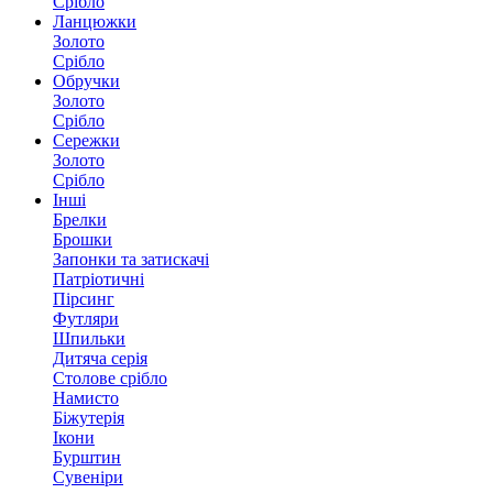
Срібло
Ланцюжки
Золото
Срібло
Обручки
Золото
Срібло
Сережки
Золото
Срібло
Інші
Брелки
Брошки
Запонки та затискачі
Патріотичні
Пірсинг
Футляри
Шпильки
Дитяча серія
Столове срібло
Намисто
Біжутерія
Ікони
Бурштин
Сувеніри