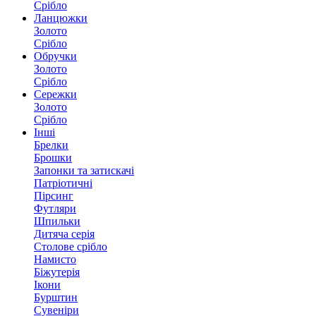
Срібло
Ланцюжки
Золото
Срібло
Обручки
Золото
Срібло
Сережки
Золото
Срібло
Інші
Брелки
Брошки
Запонки та затискачі
Патріотичні
Пірсинг
Футляри
Шпильки
Дитяча серія
Столове срібло
Намисто
Біжутерія
Ікони
Бурштин
Сувеніри