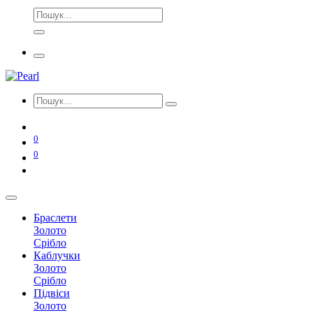
0
0
Браслети
Золото
Срібло
Каблучки
Золото
Срібло
Підвіси
Золото