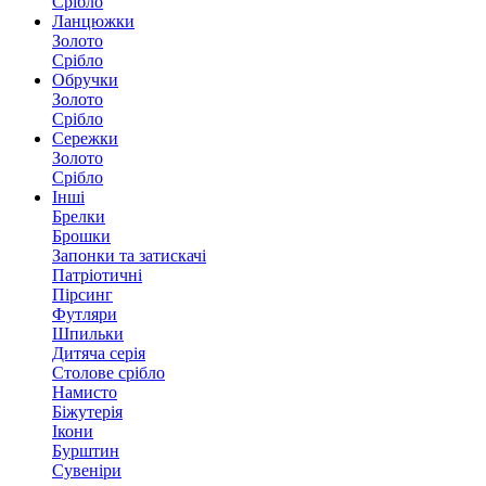
Срібло
Ланцюжки
Золото
Срібло
Обручки
Золото
Срібло
Сережки
Золото
Срібло
Інші
Брелки
Брошки
Запонки та затискачі
Патріотичні
Пірсинг
Футляри
Шпильки
Дитяча серія
Столове срібло
Намисто
Біжутерія
Ікони
Бурштин
Сувеніри