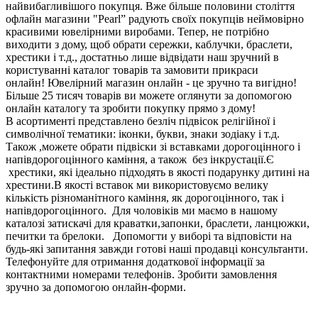
найвибагливішого покупця. Вже більше половини століття
офлайн магазини "Pearl” радують своїх покупців неймовірно
красивими ювелірними виробами. Тепер, не потрібно
виходити з дому, щоб обрати сережки, каблучки, браслети,
хрестики і т.д., достатньо лише відвідати наш зручний в
користуванні каталог товарів та замовити прикраси
онлайн! Ювелірний магазин онлайн - це зручно та вигідно!
Більше 25 тисяч товарів ви можете оглянути за допомогою
онлайн каталогу та зробити покупку прямо з дому!
В асортименті представлено безліч підвісок релігійної і
символічної тематики: іконки, букви, знаки зодіаку і т.д.
Також ,можете обрати підвіски зі вставками дорогоцінного і
напівдорогоцінного каміння, а також без інкрустації.Є
хрестики, які ідеально підходять в якості подарунку дитині на
хрестини.В якості вставок ми використовуємо велику
кількість різноманітного каміння, як дорогоцінного, так і
напівдорогоцінного. Для чоловіків ми маємо в нашому
каталозі затискачі для краватки,запонки, браслети, ланцюжки,
печитки та брелоки. Допомогти у виборі та відповісти на
будь-які запитання завжди готові наші продавці консультанти.
Телефонуйте для отримання додаткової інформації за
контактними номерами телефонів. Зробити замовлення
зручно за допомогою онлайн-форми.