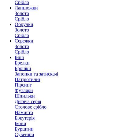
Срібло
Ланцюжки
Золото
Срібло
Обручки
Золото
Срібло
Сережки
Золото
Срібло
Інші
Брелки
Брошки
Запонки та затискачі
Патріотичні
Пірсинг
Футляри
Шпильки
Дитяча серія
Столове срібло
Намисто
Біжутерія
Ікони
Бурштин
Сувеніри