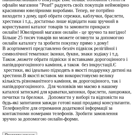
офлайн магазини "Pearl” радують своїх покупців неймовірно
красивими ювелірними виробами. Тепер, не потрібно
виходити з дому, щоб обрати сережки, каблучки, браслети,
хрестики і т.д., достатньо лише відвідати наш зручний в
користуванні каталог товарів та замовити прикраси
онлайн! Ювелірний магазин онлайн - це зручно та вигідно!
Більше 25 тисяч товарів ви можете оглянути за допомогою
онлайн каталогу та зробити покупку прямо з дому!
В асортименті представлено безліч підвісок релігійної і
символічної тематики: іконки, букви, знаки зодіаку і т.д.
Також ,можете обрати підвіски зі вставками дорогоцінного і
напівдорогоцінного каміння, а також без інкрустації.Є
хрестики, які ідеально підходять в якості подарунку дитині на
хрестини.В якості вставок ми використовуємо велику
кількість різноманітного каміння, як дорогоцінного, так і
напівдорогоцінного. Для чоловіків ми маємо в нашому
каталозі затискачі для краватки,запонки, браслети, ланцюжки,
печитки та брелоки. Допомогти у виборі та відповісти на
будь-які запитання завжди готові наші продавці консультанти.
Телефонуйте для отримання додаткової інформації за
контактними номерами телефонів. Зробити замовлення
зручно за допомогою онлайн-форми.