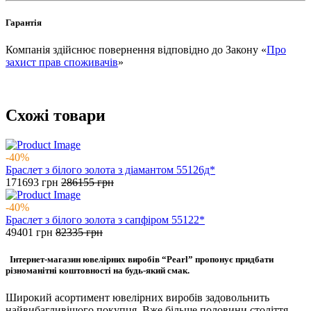
Гарантія
Компанія здійснює повернення відповідно до Закону «
Про
захист прав споживачів
»
Схожі товари
-40%
Браслет з білого золота з діамантом 55126д*
171693
грн
286155
грн
-40%
Браслет з білого золота з сапфіром 55122*
49401
грн
82335
грн
Інтернет-магазин ювелірних виробів “Pearl” пропонує придбати
різноманітні коштовності на будь-який смак.
Широкий асортимент ювелірних виробів задовольнить
найвибагливішого покупця. Вже більше половини століття