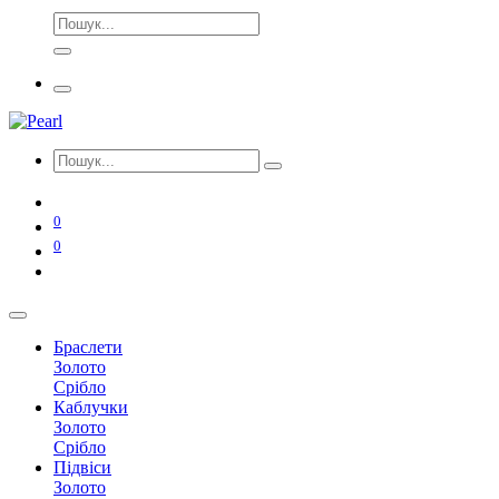
0
0
Браслети
Золото
Срібло
Каблучки
Золото
Срібло
Підвіси
Золото