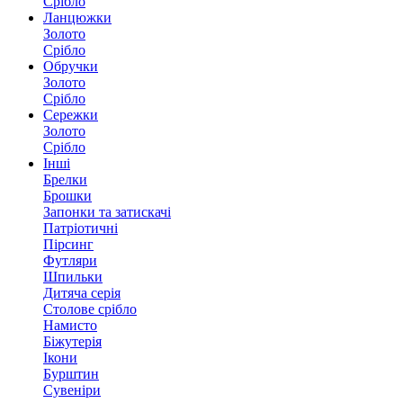
Срібло
Ланцюжки
Золото
Срібло
Обручки
Золото
Срібло
Сережки
Золото
Срібло
Інші
Брелки
Брошки
Запонки та затискачі
Патріотичні
Пірсинг
Футляри
Шпильки
Дитяча серія
Столове срібло
Намисто
Біжутерія
Ікони
Бурштин
Сувеніри