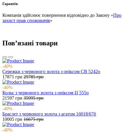
Гарантія
Компанія здійснює повернення відповідно до Закону «
Про
захист прав споживачів
»
Повʼязані товари
-40%
Сережки з червоного золота з оніксом СВ 5242о
17871
грн
29785
грн
-40%
Кольє з червоного золота з оніксом Ц 555о
21597
грн
35995
грн
-40%
Браслет з червоного золота з агатом 1б018/67б
10005
грн
16675
грн
-40%