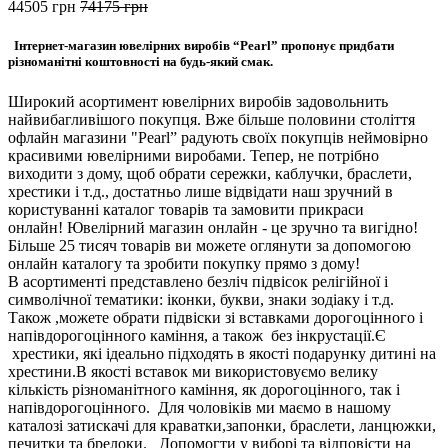
44505
грн
74175
грн
Інтернет-магазин ювелірних виробів “Pearl” пропонує придбати
різноманітні коштовності на будь-який смак.
Широкий асортимент ювелірних виробів задовольнить
найвибагливішого покупця. Вже більше половини століття
офлайн магазини "Pearl” радують своїх покупців неймовірно
красивими ювелірними виробами. Тепер, не потрібно
виходити з дому, щоб обрати сережки, каблучки, браслети,
хрестики і т.д., достатньо лише відвідати наш зручний в
користуванні каталог товарів та замовити прикраси
онлайн! Ювелірний магазин онлайн - це зручно та вигідно!
Більше 25 тисяч товарів ви можете оглянути за допомогою
онлайн каталогу та зробити покупку прямо з дому!
В асортименті представлено безліч підвісок релігійної і
символічної тематики: іконки, букви, знаки зодіаку і т.д.
Також ,можете обрати підвіски зі вставками дорогоцінного і
напівдорогоцінного каміння, а також без інкрустації.Є
хрестики, які ідеально підходять в якості подарунку дитині на
хрестини.В якості вставок ми використовуємо велику
кількість різноманітного каміння, як дорогоцінного, так і
напівдорогоцінного. Для чоловіків ми маємо в нашому
каталозі затискачі для краватки,запонки, браслети, ланцюжки,
печитки та брелоки. Допомогти у виборі та відповісти на