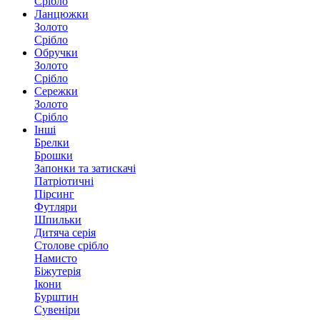
Срібло
Ланцюжки
Золото
Срібло
Обручки
Золото
Срібло
Сережки
Золото
Срібло
Інші
Брелки
Брошки
Запонки та затискачі
Патріотичні
Пірсинг
Футляри
Шпильки
Дитяча серія
Столове срібло
Намисто
Біжутерія
Ікони
Бурштин
Сувеніри