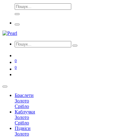
0
0
Браслети
Золото
Срібло
Каблучки
Золото
Срібло
Підвіси
Золото