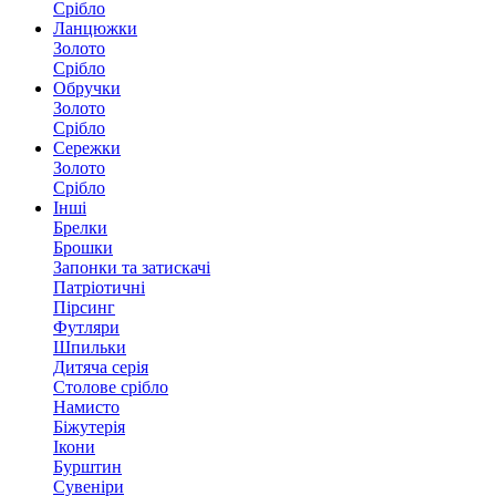
Срібло
Ланцюжки
Золото
Срібло
Обручки
Золото
Срібло
Сережки
Золото
Срібло
Інші
Брелки
Брошки
Запонки та затискачі
Патріотичні
Пірсинг
Футляри
Шпильки
Дитяча серія
Столове срібло
Намисто
Біжутерія
Ікони
Бурштин
Сувеніри