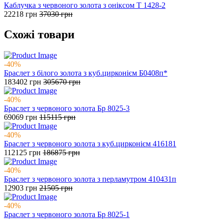
Каблучка з червоного золота з оніксом Т 1428-2
22218
грн
37030
грн
Схожі товари
-40%
Браслет з білого золота з куб.цирконієм Б0408п*
183402
грн
305670
грн
-40%
Браслет з червоного золота Бр 8025-3
69069
грн
115115
грн
-40%
Браслет з червоного золота з куб.цирконієм 416181
112125
грн
186875
грн
-40%
Браслет з червоного золота з перламутром 410431п
12903
грн
21505
грн
-40%
Браслет з червоного золота Бр 8025-1