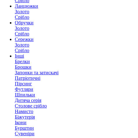
Срібло
Ланцюжки
Золото
Срібло
Обручки
Золото
Срібло
Сережки
Золото
Срібло
Інші
Брелки
Брошки
Запонки та затискачі
Патріотичні
Пірсинг
Футляри
Шпильки
Дитяча серія
Столове срібло
Намисто
Біжутерія
Ікони
Бурштин
Сувеніри