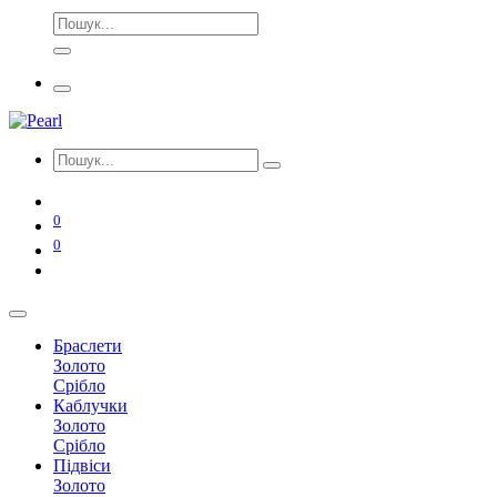
0
0
Браслети
Золото
Срібло
Каблучки
Золото
Срібло
Підвіси
Золото