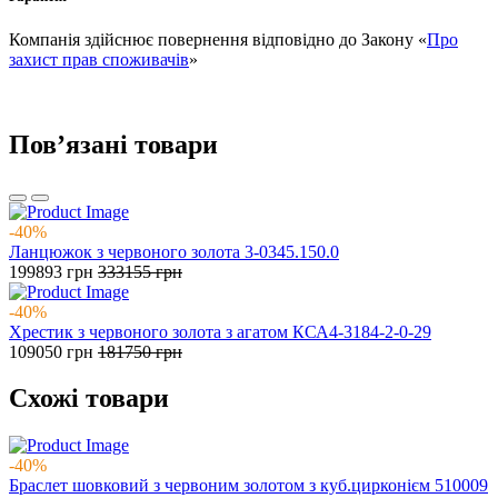
Компанія здійснює повернення відповідно до Закону «
Про
захист прав споживачів
»
Повʼязані товари
-40%
Ланцюжок з червоного золота 3-0345.150.0
199893
грн
333155
грн
-40%
Хрестик з червоного золота з агатом КСА4-3184-2-0-29
109050
грн
181750
грн
Схожі товари
-40%
Браслет шовковий з червоним золотом з куб.цирконієм 510009