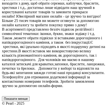
виходити з дому, щоб обрати сережки, каблучки, браслети,
хрестики і т.д., достатньо лише відвідати наш зручний в
користуванні каталог товарів та замовити прикраси
онлайн! Ювелірний магазин онлайн - це зручно та вигідно!
Більше 25 тисяч товарів ви можете оглянути за допомогою
онлайн каталогу та зробити покупку прямо з дому!
В асортименті представлено безліч підвісок релігійної і
символічної тематики: іконки, букви, знаки зодіаку і т.д.
Також ,можете обрати підвіски зі вставками дорогоцінного і
напівдорогоцінного каміння, а також без інкрустації.Є
хрестики, які ідеально підходять в якості подарунку дитині на
хрестини.В якості вставок ми використовуємо велику
кількість різноманітного каміння, як дорогоцінного, так і
напівдорогоцінного. Для чоловіків ми маємо в нашому
каталозі затискачі для краватки,запонки, браслети, ланцюжки,
печитки та брелоки. Допомогти у виборі та відповісти на
будь-які запитання завжди готові наші продавці консультанти.
Телефонуйте для отримання додаткової інформації за
контактними номерами телефонів. Зробити замовлення
зручно за допомогою онлайн-форми.
Показати менше
© Pearl - 2025