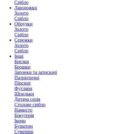
Срібло
Ланцюжки
Золото
Срібло
Обручки
Золото
Срібло
Сережки
Золото
Срібло
Інші
Брелки
Брошки
Запонки та затискачі
Патріотичні
Пірсинг
Футляри
Шпильки
Дитяча серія
Столове срібло
Намисто
Біжутерія
Ікони
Бурштин
Сувеніри