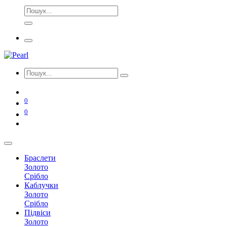
0
0
Браслети
Золото
Срібло
Каблучки
Золото
Срібло
Підвіси
Золото