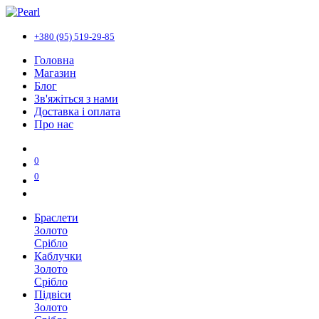
+380 (95) 519-29-85
Головна
Магазин
Блог
Зв'яжіться з нами
Доставка і оплата
Про нас
0
0
Браслети
Золото
Срібло
Каблучки
Золото
Срібло
Підвіси
Золото