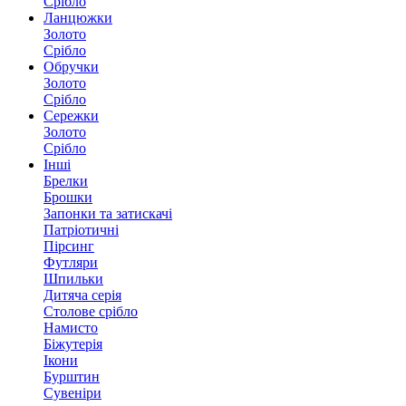
Срібло
Ланцюжки
Золото
Срібло
Обручки
Золото
Срібло
Сережки
Золото
Срібло
Інші
Брелки
Брошки
Запонки та затискачі
Патріотичні
Пірсинг
Футляри
Шпильки
Дитяча серія
Столове срібло
Намисто
Біжутерія
Ікони
Бурштин
Сувеніри