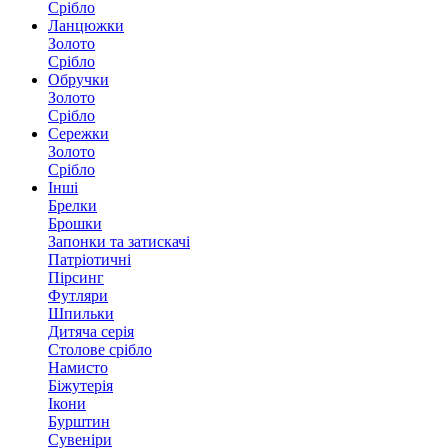
Срібло
Ланцюжки
Золото
Срібло
Обручки
Золото
Срібло
Сережки
Золото
Срібло
Інші
Брелки
Брошки
Запонки та затискачі
Патріотичні
Пірсинг
Футляри
Шпильки
Дитяча серія
Столове срібло
Намисто
Біжутерія
Ікони
Бурштин
Сувеніри