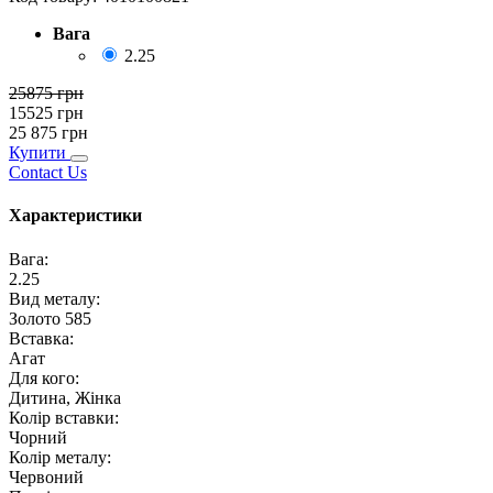
Вага
2.25
25875
грн
15525
грн
25 875
грн
Купити
Contact Us
Характеристики
Вага
:
2.25
Вид металу
:
Золото 585
Вставка
:
Агат
Для кого
:
Дитина, Жінка
Колір вставки
:
Чорний
Колір металу
:
Червоний