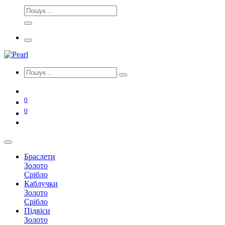
0
0
Браслети
Золото
Срібло
Каблучки
Золото
Срібло
Підвіси
Золото