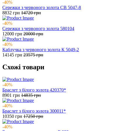
-40%
Сережки з червоного золота СВ 5047-8
8832
грн
14720
грн
-40%
Сережки з червоного золота 580104
12000
грн
20000
грн
-40%
Каблучка з червоного золота К 5049-2
14145
грн
23575
грн
Схожі товари
-40%
Браслет з білого золота 420370*
8901
грн
14835
грн
-40%
Браслет з білого золота 300011*
10350
грн
17250
грн
-40%