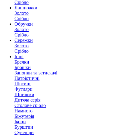
Срібло
Ланцюжки
Золото
Срібло
Обручки
Золото
Срібло
Сережки
Золото
Срібло
Інші
Брелки
Брошки
Запонки та затискачі
Патріотичні
Пірсинг
Футляри
Шпильки
Дитяча серія
Столове срібло
Намисто
Біжутерія
Ікони
Бурштин
Сувеніри