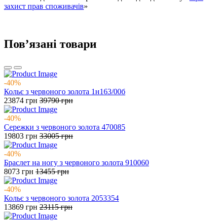
захист прав споживачів
»
Повʼязані товари
-40%
Кольє з червоного золота 1н163/00б
23874
грн
39790
грн
-40%
Сережки з червоного золота 470085
19803
грн
33005
грн
-40%
Браслет на ногу з червоного золота 910060
8073
грн
13455
грн
-40%
Кольє з червоного золота 2053354
13869
грн
23115
грн