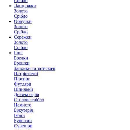
Срібло
Ланцюжки
Золото
Срібло
Обручки
Золото
Срібло
Сережки
Золото
Срібло
Інші
Брелки
Брошки
Запонки та затискачі
Патріотичні
Пірсинг
Футляри
Шпильки
Дитяча серія
Столове срібло
Намисто
Біжутерія
Ікони
Бурштин
Сувеніри