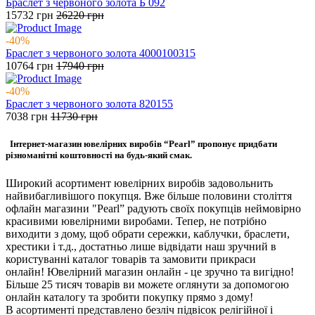
Браслет з червоного золота Б 092
15732
грн
26220
грн
-40%
Браслет з червоного золота 4000100315
10764
грн
17940
грн
-40%
Браслет з червоного золота 820155
7038
грн
11730
грн
Інтернет-магазин ювелірних виробів “Pearl” пропонує придбати
різноманітні коштовності на будь-який смак.
Широкий асортимент ювелірних виробів задовольнить
найвибагливішого покупця. Вже більше половини століття
офлайн магазини "Pearl” радують своїх покупців неймовірно
красивими ювелірними виробами. Тепер, не потрібно
виходити з дому, щоб обрати сережки, каблучки, браслети,
хрестики і т.д., достатньо лише відвідати наш зручний в
користуванні каталог товарів та замовити прикраси
онлайн! Ювелірний магазин онлайн - це зручно та вигідно!
Більше 25 тисяч товарів ви можете оглянути за допомогою
онлайн каталогу та зробити покупку прямо з дому!
В асортименті представлено безліч підвісок релігійної і