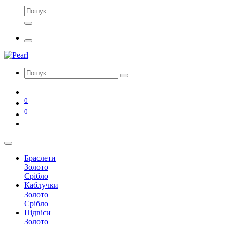
0
0
Браслети
Золото
Срібло
Каблучки
Золото
Срібло
Підвіси
Золото