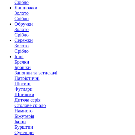
Срібло
Ланцюжки
Золото
Срібло
Обручки
Золото
Срібло
Сережки
Золото
Срібло
Інші
Брелки
Брошки
Запонки та затискачі
Патріотичні
Пірсинг
Футляри
Шпильки
Дитяча серія
Столове срібло
Намисто
Біжутерія
Ікони
Бурштин
Сувеніри