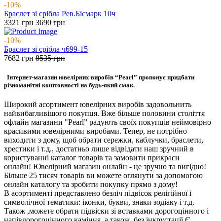
-10%
Браслет зі срібла Рев.Бісмарк 10ч
3321
грн
3690
грн
-10%
Браслет зі срібла ч699-15
7682
грн
8535
грн
Інтернет-магазин ювелірних виробів “Pearl” пропонує придбати
різноманітні коштовності на будь-який смак.
Широкий асортимент ювелірних виробів задовольнить
найвибагливішого покупця. Вже більше половини століття
офлайн магазини "Pearl” радують своїх покупців неймовірно
красивими ювелірними виробами. Тепер, не потрібно
виходити з дому, щоб обрати сережки, каблучки, браслети,
хрестики і т.д., достатньо лише відвідати наш зручний в
користуванні каталог товарів та замовити прикраси
онлайн! Ювелірний магазин онлайн - це зручно та вигідно!
Більше 25 тисяч товарів ви можете оглянути за допомогою
онлайн каталогу та зробити покупку прямо з дому!
В асортименті представлено безліч підвісок релігійної і
символічної тематики: іконки, букви, знаки зодіаку і т.д.
Також ,можете обрати підвіски зі вставками дорогоцінного і
напівдорогоцінного каміння, а також без інкрустації.Є