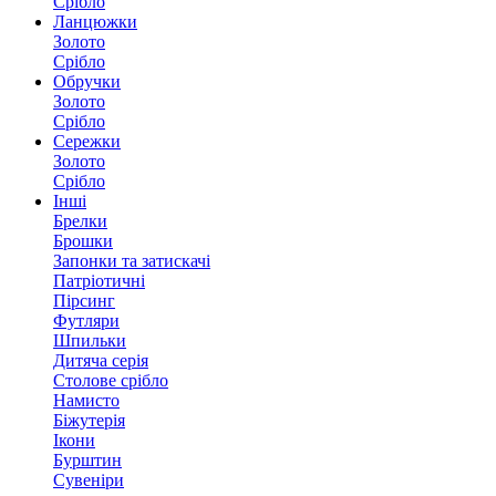
Срібло
Ланцюжки
Золото
Срібло
Обручки
Золото
Срібло
Сережки
Золото
Срібло
Інші
Брелки
Брошки
Запонки та затискачі
Патріотичні
Пірсинг
Футляри
Шпильки
Дитяча серія
Столове срібло
Намисто
Біжутерія
Ікони
Бурштин
Сувеніри