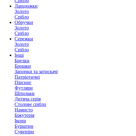
Срібло
Ланцюжки
Золото
Срібло
Обручки
Золото
Срібло
Сережки
Золото
Срібло
Інші
Брелки
Брошки
Запонки та затискачі
Патріотичні
Пірсинг
Футляри
Шпильки
Дитяча серія
Столове срібло
Намисто
Біжутерія
Ікони
Бурштин
Сувеніри