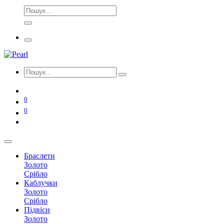
0
0
Браслети
Золото
Срібло
Каблучки
Золото
Срібло
Підвіси
Золото