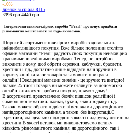
-10%
Брелок зі срібла 8115
3996
грн
4440
грн
Інтернет-магазин ювелірних виробів “Pearl” пропонує придбати
різноманітні коштовності на будь-який смак.
Широкий асортимент ювелірних виробів задовольнить
найвибагливішого покупця. Вже більше половини століття
офлайн магазини "Pearl” радують своїх покупців неймовірно
красивими ювелірними виробами. Тепер, не потрібно
виходити з дому, щоб обрати сережки, каблучки, браслети,
хрестики і т.д., достатньо лише відвідати наш зручний в
користуванні каталог товарів та замовити прикраси
онлайн! Ювелірний магазин онлайн - це зручно та вигідно!
Більше 25 тисяч товарів ви можете оглянути за допомогою
онлайн каталогу та зробити покупку прямо з дому!
В асортименті представлено безліч підвісок релігійної і
символічної тематики: іконки, букви, знаки зодіаку і т.д.
Також ,можете обрати підвіски зі вставками дорогоцінного і
напівдорогоцінного каміння, а також без інкрустації.Є
хрестики, які ідеально підходять в якості подарунку дитині на
хрестини.В якості вставок ми використовуємо велику
кількість різноманітного каміння, як дорогоцінного, так і