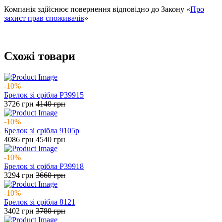
Компанія здійснює повернення відповідно до Закону «
Про
захист прав споживачів
»
Схожі товари
-10%
Брелок зі срібла Р39915
3726
грн
4140
грн
-10%
Брелок зі срібла 9105р
4086
грн
4540
грн
-10%
Брелок зі срібла Р39918
3294
грн
3660
грн
-10%
Брелок зі срібла 8121
3402
грн
3780
грн