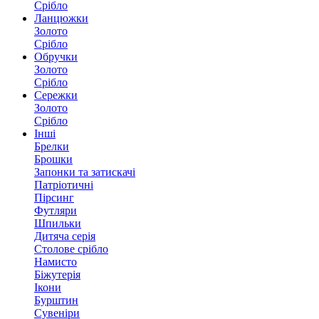
Срібло
Ланцюжки
Золото
Срібло
Обручки
Золото
Срібло
Сережки
Золото
Срібло
Інші
Брелки
Брошки
Запонки та затискачі
Патріотичні
Пірсинг
Футляри
Шпильки
Дитяча серія
Столове срібло
Намисто
Біжутерія
Ікони
Бурштин
Сувеніри