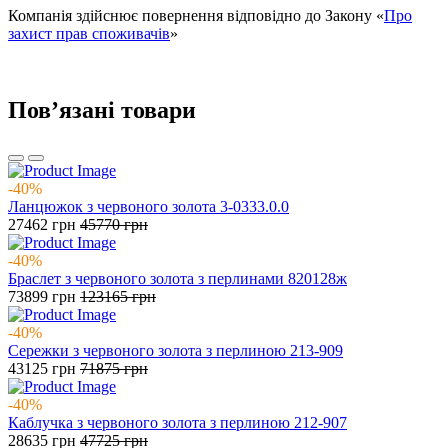
Компанія здійснює повернення відповідно до Закону «
Про
захист прав споживачів
»
Повʼязані товари
-40%
Ланцюжок з червоного золота 3-0333.0.0
27462
грн
45770
грн
-40%
Браслет з червоного золота з перлинами 820128ж
73899
грн
123165
грн
-40%
Сережки з червоного золота з перлиною 213-909
43125
грн
71875
грн
-40%
Каблучка з червоного золота з перлиною 212-907
28635
грн
47725
грн