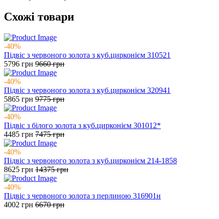
Схожі товари
-40%
Підвіс з червоного золота з куб.цирконієм 310521
5796
грн
9660
грн
-40%
Підвіс з червоного золота з куб.цирконієм 320941
5865
грн
9775
грн
-40%
Підвіс з білого золота з куб.цирконієм 301012*
4485
грн
7475
грн
-40%
Підвіс з червоного золота з куб.цирконієм 214-1858
8625
грн
14375
грн
-40%
Підвіс з червоного золота з перлиною 316901н
4002
грн
6670
грн