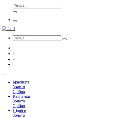
0
0
Браслети
Золото
Срібло
Каблучки
Золото
Срібло
Підвіси
Золото