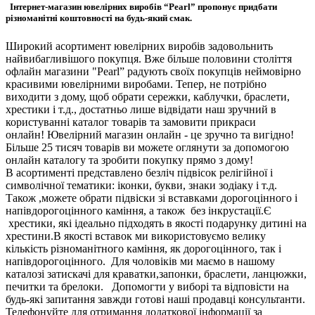
Інтернет-магазин ювелірних виробів “Pearl” пропонує придбати
різноманітні коштовності на будь-який смак.
Широкий асортимент ювелірних виробів задовольнить
найвибагливішого покупця. Вже більше половини століття
офлайн магазини "Pearl” радують своїх покупців неймовірно
красивими ювелірними виробами. Тепер, не потрібно
виходити з дому, щоб обрати сережки, каблучки, браслети,
хрестики і т.д., достатньо лише відвідати наш зручний в
користуванні каталог товарів та замовити прикраси
онлайн! Ювелірний магазин онлайн - це зручно та вигідно!
Більше 25 тисяч товарів ви можете оглянути за допомогою
онлайн каталогу та зробити покупку прямо з дому!
В асортименті представлено безліч підвісок релігійної і
символічної тематики: іконки, букви, знаки зодіаку і т.д.
Також ,можете обрати підвіски зі вставками дорогоцінного і
напівдорогоцінного каміння, а також без інкрустації.Є
хрестики, які ідеально підходять в якості подарунку дитині на
хрестини.В якості вставок ми використовуємо велику
кількість різноманітного каміння, як дорогоцінного, так і
напівдорогоцінного. Для чоловіків ми маємо в нашому
каталозі затискачі для краватки,запонки, браслети, ланцюжки,
печитки та брелоки. Допомогти у виборі та відповісти на
будь-які запитання завжди готові наші продавці консультанти.
Телефонуйте для отримання додаткової інформації за