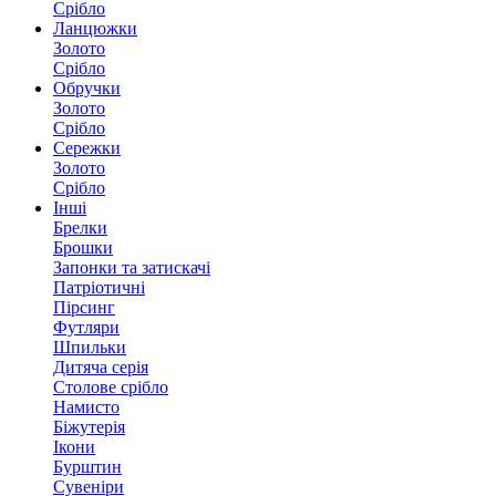
Срібло
Ланцюжки
Золото
Срібло
Обручки
Золото
Срібло
Сережки
Золото
Срібло
Інші
Брелки
Брошки
Запонки та затискачі
Патріотичні
Пірсинг
Футляри
Шпильки
Дитяча серія
Столове срібло
Намисто
Біжутерія
Ікони
Бурштин
Сувеніри