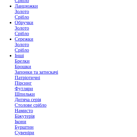
Срібло
Ланцюжки
Золото
Срібло
Обручки
Золото
Срібло
Сережки
Золото
Срібло
Інші
Брелки
Брошки
Запонки та затискачі
Патріотичні
Пірсинг
Футляри
Шпильки
Дитяча серія
Столове срібло
Намисто
Біжутерія
Ікони
Бурштин
Сувеніри