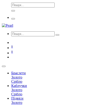
0
0
Браслети
Золото
Срібло
Каблучки
Золото
Срібло
Підвіси
Золото