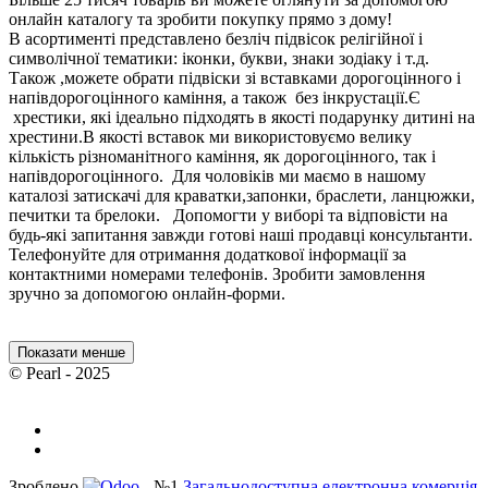
онлайн каталогу та зробити покупку прямо з дому!
В асортименті представлено безліч підвісок релігійної і
символічної тематики: іконки, букви, знаки зодіаку і т.д.
Також ,можете обрати підвіски зі вставками дорогоцінного і
напівдорогоцінного каміння, а також без інкрустації.Є
хрестики, які ідеально підходять в якості подарунку дитині на
хрестини.В якості вставок ми використовуємо велику
кількість різноманітного каміння, як дорогоцінного, так і
напівдорогоцінного. Для чоловіків ми маємо в нашому
каталозі затискачі для краватки,запонки, браслети, ланцюжки,
печитки та брелоки. Допомогти у виборі та відповісти на
будь-які запитання завжди готові наші продавці консультанти.
Телефонуйте для отримання додаткової інформації за
контактними номерами телефонів. Зробити замовлення
зручно за допомогою онлайн-форми.
Показати менше
© Pearl - 2025
Зроблено
- №1
Загальнодоступна електронна комерція