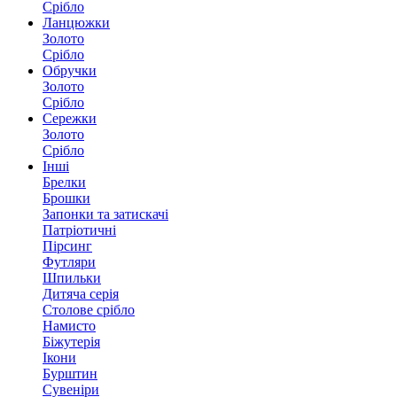
Срібло
Ланцюжки
Золото
Срібло
Обручки
Золото
Срібло
Сережки
Золото
Срібло
Інші
Брелки
Брошки
Запонки та затискачі
Патріотичні
Пірсинг
Футляри
Шпильки
Дитяча серія
Столове срібло
Намисто
Біжутерія
Ікони
Бурштин
Сувеніри