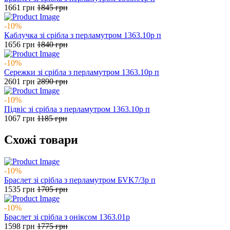
1661
грн
1845
грн
-10%
Каблучка зі срібла з перламутром 1363.10р п
1656
грн
1840
грн
-10%
Сережки зі срібла з перламутром 1363.10р п
2601
грн
2890
грн
-10%
Підвіс зі срібла з перламутром 1363.10р п
1067
грн
1185
грн
Схожі товари
-10%
Браслет зі срібла з перламутром БVK7/3р п
1535
грн
1705
грн
-10%
Браслет зі срібла з оніксом 1363.01р
1598
грн
1775
грн