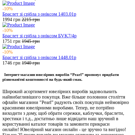
-10%
Браслет зі срібла з оніксом 1403.01р
1994
грн
2215
грн
-10%
Браслет зі срібла з оніксом БVK7/4р
1751
грн
1945
грн
-10%
Браслет зі срібла з оніксом 1448.01р
1746
грн
1940
грн
Інтернет-магазин ювелірних виробів “Pearl” пропонує придбати
різноманітні коштовності на будь-який смак.
Широкий асортимент ювелірних виробів задовольнить
найвибагливішого покупця. Вже більше половини століття
офлайн магазини "Pearl” радують своїх покупців неймовірно
красивими ювелірними виробами. Тепер, не потрібно
виходити з дому, щоб обрати сережки, каблучки, браслети,
хрестики і т.д., достатньо лише відвідати наш зручний в
користуванні каталог товарів та замовити прикраси
онлайн! Ювелірний магазин онлайн - це зручно та вигідно!
Більше 25 тисяч товарів ви можете оглянути за допомогою