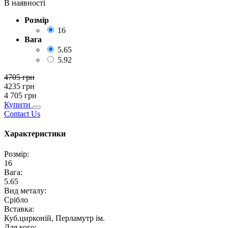
В наявності
Розмір
16
Вага
5.65
5.92
4705
грн
4235
грн
4 705
грн
Купити
Contact Us
Характеристики
Розмір
:
16
Вага
:
5.65
Вид металу
:
Срібло
Вставка
:
Куб.цирконій, Перламутр ім.
Для кого
: