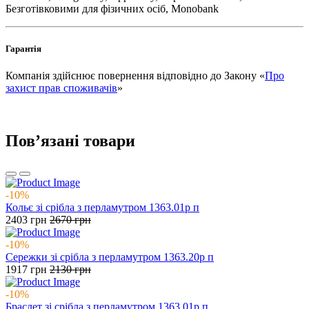
Безготівковими для фізичних осіб, Monobank
Гарантія
Компанія здійснює повернення відповідно до Закону «
Про
захист прав споживачів
»
Повʼязані товари
-10%
Кольє зі срібла з перламутром 1363.01р п
2403
грн
2670
грн
-10%
Сережки зі срібла з перламутром 1363.20р п
1917
грн
2130
грн
-10%
Браслет зі срібла з перламутром 1363.01р п