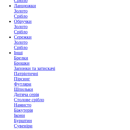
Срібло
Ланцюжки
Золото
Срібло
Обручки
Золото
Срібло
Сережки
Золото
Срібло
Інші
Брелки
Брошки
Запонки та затискачі
Патріотичні
Пірсинг
Футляри
Шпильки
Дитяча серія
Столове срібло
Намисто
Біжутерія
Ікони
Бурштин
Сувеніри