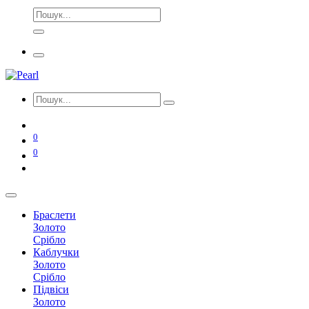
0
0
Браслети
Золото
Срібло
Каблучки
Золото
Срібло
Підвіси
Золото