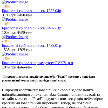
-10%
Браслет зі срібла з оніксом 1282.04р
3105
грн
3450
грн
-10%
Браслет зі срібла з оніксом БVK7/1р
1053
грн
1170
грн
-10%
Браслет зі срібла з оніксом 1438.01р
1535
грн
1705
грн
-10%
Браслет зі срібла з перламутром БVK7/1р п
1049
грн
1165
грн
Інтернет-магазин ювелірних виробів “Pearl” пропонує придбати
різноманітні коштовності на будь-який смак.
Широкий асортимент ювелірних виробів задовольнить
найвибагливішого покупця. Вже більше половини століття
офлайн магазини "Pearl” радують своїх покупців неймовірно
красивими ювелірними виробами. Тепер, не потрібно
виходити з дому, щоб обрати сережки, каблучки, браслети,