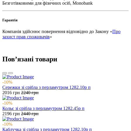
Безготівковими для фізичних осіб, Monobank
Гарантія
Компанія здійснює повернення відповідно до Закону «
Про
захист прав споживачів
»
Повʼязані товари
-10%
Сережки зі срібла з перламутром 1282.10р п
2016
грн
2240
грн
-10%
Кольє зі срібла з перламутром 1282.45р п
2196
грн
2440
грн
-10%
Каблучка зі срібла з перламутром 1282.10р п