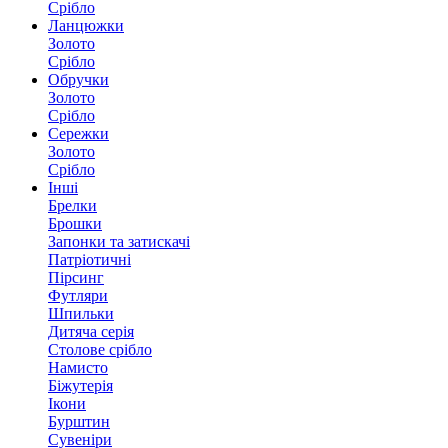
Срібло
Ланцюжки
Золото
Срібло
Обручки
Золото
Срібло
Сережки
Золото
Срібло
Інші
Брелки
Брошки
Запонки та затискачі
Патріотичні
Пірсинг
Футляри
Шпильки
Дитяча серія
Столове срібло
Намисто
Біжутерія
Ікони
Бурштин
Сувеніри