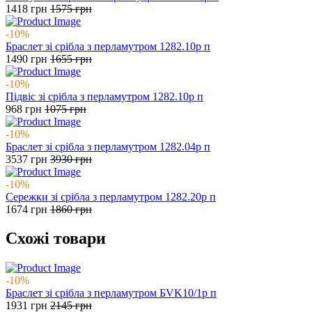
1418
грн
1575
грн
-10%
Браслет зі срібла з перламутром 1282.10р п
1490
грн
1655
грн
-10%
Підвіс зі срібла з перламутром 1282.10р п
968
грн
1075
грн
-10%
Браслет зі срібла з перламутром 1282.04р п
3537
грн
3930
грн
-10%
Сережки зі срібла з перламутром 1282.20р п
1674
грн
1860
грн
Схожі товари
-10%
Браслет зі срібла з перламутром БVK10/1р п
1931
грн
2145
грн