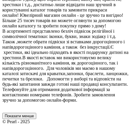
хрестики і т.д., достатньо лише відвідати наш зручний в
користуванні каталог товарів та замовити прикраси
онлайн! Ювелірний магазин онлайн - це зручно та вигідно!
Більше 25 тисяч товарів ви можете оглянути за допомогою
онлайн каталогу та зробити покупку прямо з дому!
В асортименті представлено безліч підвісок релігійної і
символічної тематики: іконки, букви, знаки зодіаку і т.д.
Також ,можете обрати підвіски зі вставками дорогоцінного і
напівдорогоцінного каміння, а також без інкрустації.Є
хрестики, які ідеально підходять в якості подарунку дитині на
хрестини.В якості вставок ми використовуємо велику
кількість різноманітного каміння, як дорогоцінного, так і
напівдорогоцінного. Для чоловіків ми маємо в нашому
каталозі затискачі для краватки,запонки, браслети, ланцюжки,
печитки та брелоки. Допомогти у виборі та відповісти на
будь-які запитання завжди готові наші продавці консультанти.
Телефонуйте для отримання додаткової інформації за
контактними номерами телефонів. Зробити замовлення
зручно за допомогою онлайн-форми.
Показати менше
© Pearl - 2025