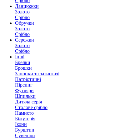
Срібло
Ланцюжки
Золото
Срібло
Обручки
Золото
Срібло
Сережки
Золото
Срібло
Інші
Брелки
Брошки
Запонки та затискачі
Патріотичні
Пірсинг
Футляри
Шпильки
Дитяча серія
Столове срібло
Намисто
Біжутерія
Ікони
Бурштин
Сувеніри