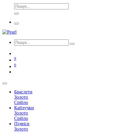
0
0
Браслети
Золото
Срібло
Каблучки
Золото
Срібло
Підвіси
Золото