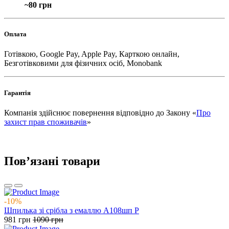
~80 грн
Оплата
Готівкою, Google Pay, Apple Pay, Карткою онлайн,
Безготівковими для фізичних осіб, Monobank
Гарантія
Компанія здійснює повернення відповідно до Закону «
Про
захист прав споживачів
»
Повʼязані товари
-10%
Шпилька зі срібла з емаллю А108шп Р
981
грн
1090
грн