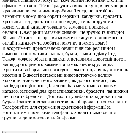
найвибагливішого покупця. Вже більше половини століття
офлайн магазини "Pearl” радують своїх покупців неймовірно
красивими ювелірними виробами. Тепер, не потрібно
виходити з дому, щоб обрати сережки, каблучки, браслети,
хрестики і т.д., достатньо лише відвідати наш зручний в
користуванні каталог товарів та замовити прикраси
онлайн! Ювелірний магазин онлайн - це зручно та вигідно!
Більше 25 тисяч товарів ви можете оглянути за допомогою
онлайн каталогу та зробити покупку прямо з дому!
В асортименті представлено безліч підвісок релігійної і
символічної тематики: іконки, букви, знаки зодіаку і т.д.
Також ,можете обрати підвіски зі вставками дорогоцінного і
напівдорогоцінного каміння, а також без інкрустації.Є
хрестики, які ідеально підходять в якості подарунку дитині на
хрестини.В якості вставок ми використовуємо велику
кількість різноманітного каміння, як дорогоцінного, так і
напівдорогоцінного. Для чоловіків ми маємо в нашому
каталозі затискачі для краватки,запонки, браслети, ланцюжки,
печитки та брелоки. Допомогти у виборі та відповісти на
будь-які запитання завжди готові наші продавці консультанти.
Телефонуйте для отримання додаткової інформації за
контактними номерами телефонів. Зробити замовлення
зручно за допомогою онлайн-форми.