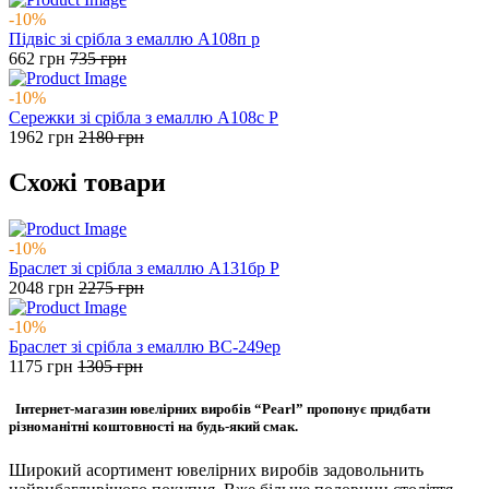
-10%
Підвіс зі срібла з емаллю А108п р
662
грн
735
грн
-10%
Сережки зі срібла з емаллю А108с Р
1962
грн
2180
грн
Схожі товари
-10%
Браслет зі срібла з емаллю А131бр Р
2048
грн
2275
грн
-10%
Браслет зі срібла з емаллю ВС-249ер
1175
грн
1305
грн
Інтернет-магазин ювелірних виробів “Pearl” пропонує придбати
різноманітні коштовності на будь-який смак.
Широкий асортимент ювелірних виробів задовольнить