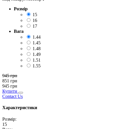
Розмір
15
16
17
Вага
1.44
1.45
1.48
1.49
1.51
1.55
945
грн
851
грн
945
грн
Купити
Contact Us
Характеристики
Розмір
:
15