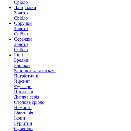
Срібло
Ланцюжки
Золото
Срібло
Обручки
Золото
Срібло
Сережки
Золото
Срібло
Інші
Брелки
Брошки
Запонки та затискачі
Патріотичні
Пірсинг
Футляри
Шпильки
Дитяча серія
Столове срібло
Намисто
Біжутерія
Ікони
Бурштин
Сувеніри