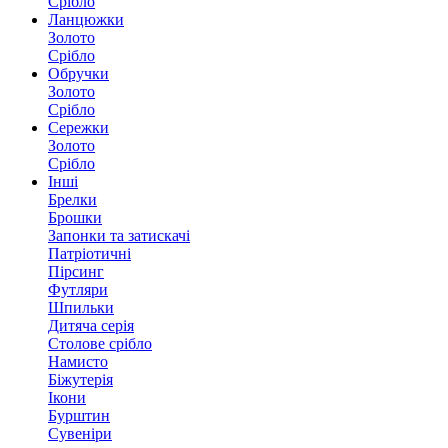
Срібло
Ланцюжки
Золото
Срібло
Обручки
Золото
Срібло
Сережки
Золото
Срібло
Інші
Брелки
Брошки
Запонки та затискачі
Патріотичні
Пірсинг
Футляри
Шпильки
Дитяча серія
Столове срібло
Намисто
Біжутерія
Ікони
Бурштин
Сувеніри