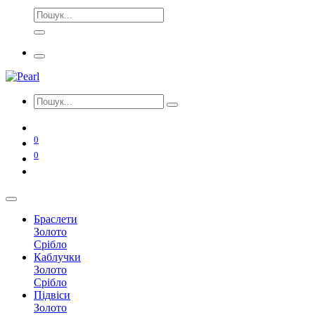
0
0
Браслети
Золото
Срібло
Каблучки
Золото
Срібло
Підвіси
Золото