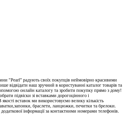
ни "Pearl” радують своїх покупців неймовірно красивими
лише відвідати наш зручний в користуванні каталог товарів та
 допомогою онлайн каталогу та зробити покупку прямо з дому!
 обрати підвіски зі вставками дорогоцінного і
В якості вставок ми використовуємо велику кількість
краватки,запонки, браслети, ланцюжки, печитки та брелоки.
 додаткової інформації за контактними номерами телефонів.