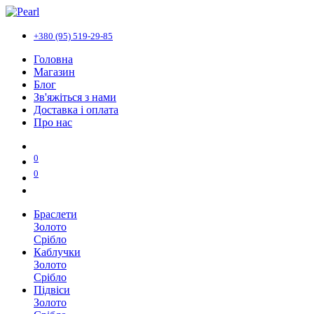
+380 (95) 519-29-85
Головна
Магазин
Блог
Зв'яжіться з нами
Доставка і оплата
Про нас
0
0
Браслети
Золото
Срібло
Каблучки
Золото
Срібло
Підвіси
Золото