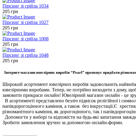
Пірсинг зі срібла 1034
205
грн
Пірсинг зі срібла 1027
205
грн
Пірсинг зі срібла 1008
205
грн
Пiрсинг зі срібла 1048
205
грн
Інтернет-магазин ювелірних виробів “Pearl” пропонує придбати різноман
Широкий асортимент ювелірних виробів задовольнить найвибаг
ювелірними виробами. Тепер, не потрібно виходити з дому, щоб 
замовити прикраси онлайн! Ювелірний магазин онлайн - це зру
В асортименті представлено безліч підвісок релігійної і символі
напівдорогоцінного каміння, а також без інкрустації.Є хрестики
різноманітного каміння, як дорогоцінного, так і напівдорогоці
Допомогти у виборі та відповісти на будь-які запитання завжд
Зробити замовлення зручно за допомогою онлайн-форми.