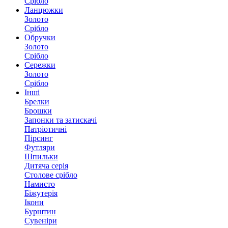
Срібло
Ланцюжки
Золото
Срібло
Обручки
Золото
Срібло
Сережки
Золото
Срібло
Інші
Брелки
Брошки
Запонки та затискачі
Патріотичні
Пірсинг
Футляри
Шпильки
Дитяча серія
Столове срібло
Намисто
Біжутерія
Ікони
Бурштин
Сувеніри