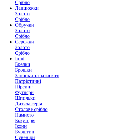
Срібло
Ланцюжки
Золото
Срібло
Обручки
Золото
Срібло
Сережки
Золото
Срібло
Інші
Брелки
Брошки
Запонки та затискачі
Патріотичні
Пірсинг
Футляри
Шпильки
Дитяча серія
Столове срібло
Намисто
Біжутерія
Ікони
Бурштин
Сувеніри