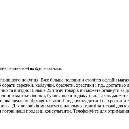
ітні коштовності на будь-який смак.
ливішого покупця. Вже більше половини століття офлайн магази
обрати сережки, каблучки, браслети, хрестики і т.д., достатньо 
чно та вигідно! Більше 25 тисяч товарів ви можете оглянути за
чної тематики: іконки, букви, знаки зодіаку і т.д. Також ,можете
, які ідеально підходять в якості подарунку дитині на хрестини.
нного. Для чоловіків ми маємо в нашому каталозі затискачі для 
и готові наші продавці консультанти. Телефонуйте для отримання