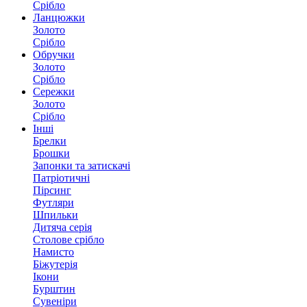
Срібло
Ланцюжки
Золото
Срібло
Обручки
Золото
Срібло
Сережки
Золото
Срібло
Інші
Брелки
Брошки
Запонки та затискачі
Патріотичні
Пірсинг
Футляри
Шпильки
Дитяча серія
Столове срібло
Намисто
Біжутерія
Ікони
Бурштин
Сувеніри