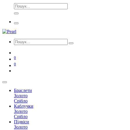
0
0
Браслети
Золото
Срібло
Каблучки
Золото
Срібло
Підвіси
Золото