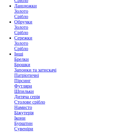
Срібло
Ланцюжки
Золото
Срібло
Обручки
Золото
Срібло
Сережки
Золото
Срібло
Інші
Брелки
Брошки
Запонки та затискачі
Патріотичні
Пірсинг
Футляри
Шпильки
Дитяча серія
Столове срібло
Намисто
Біжутерія
Ікони
Бурштин
Сувеніри