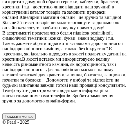
виходити з дому, щоб обрати сережки, каблучки, браслети,
хрестики і т.д., достатньо лише відвідати наш зручний в
користуванні каталог товарів та замовити прикраси
онлайн! Ювелірний магазин онлайн - це зручно та вигідно!
Більше 25 тисяч товарів ви можете оглянути за допомогою
онлайн каталогу та зробити покупку прямо з дому!
В асортименті представлено безліч підвісок релігійної і
символічної тематики: іконки, букви, знаки зодіаку і т.д.
Також ,можете обрати підвіски зі вставками дорогоцінного і
напівдорогоцінного каміння, а також без інкрустації.Є
хрестики, які ідеально підходять в якості подарунку дитині на
хрестини.В якості вставок ми використовуємо велику
кількість різноманітного каміння, як дорогоцінного, так і
напівдорогоцінного. Для чоловіків ми маємо в нашому
каталозі затискачі для краватки,запонки, браслети, ланцюжки,
печитки та брелоки. Допомогти у виборі та відповісти на
будь-які запитання завжди готові наші продавці консультанти.
Телефонуйте для отримання додаткової інформації за
контактними номерами телефонів. Зробити замовлення
зручно за допомогою онлайн-форми.
Показати менше
© Pearl - 2025