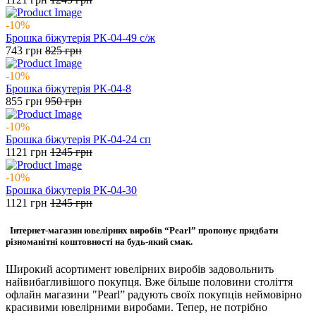
-10%
Брошка біжутерія РК-04-49 с/ж
743
грн
825
грн
-10%
Брошка біжутерія РК-04-8
855
грн
950
грн
-10%
Брошка біжутерія РК-04-24 сп
1121
грн
1245
грн
-10%
Брошка біжутерія РК-04-30
1121
грн
1245
грн
Інтернет-магазин ювелірних виробів “Pearl” пропонує придбати
різноманітні коштовності на будь-який смак.
Широкий асортимент ювелірних виробів задовольнить
найвибагливішого покупця. Вже більше половини століття
офлайн магазини "Pearl” радують своїх покупців неймовірно
красивими ювелірними виробами. Тепер, не потрібно